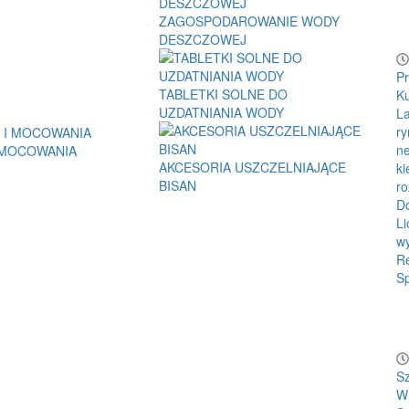
ZAGOSPODAROWANIE WODY
DESZCZOWEJ
Pr
TABLETKI SOLNE DO
Ku
UZDATNIANIA WODY
La
ry
ne
 MOCOWANIA
AKCESORIA USZCZELNIAJĄCE
ki
BISAN
ro
Do
Li
wy
Re
Sp
S
W 