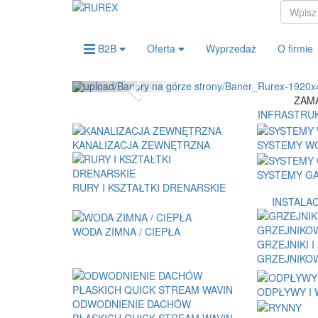
B2B
Oferta
Wyprzedaż
O firmie
Previous
ZAMA
INFRASTRU
KANALIZACJA ZEWNĘTRZNA
SYSTEMY W
SYSTEMY G
RURY I KSZTAŁTKI DRENARSKIE
INSTALA
WODA ZIMNA / CIEPŁA
GRZEJNIKI 
GRZEJNIKO
ODPŁYWY I 
ODWODNIENIE DACHÓW