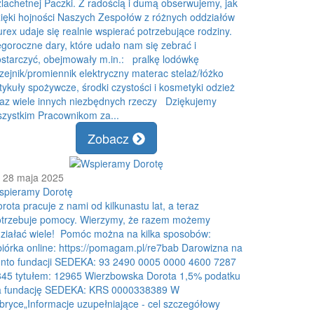
lachetnej Paczki. Z radością i dumą obserwujemy, jak
ięki hojności Naszych Zespołów z różnych oddziałów
rex udaje się realnie wspierać potrzebujące rodziny.
goroczne dary, które udało nam się zebrać i
starczyć, obejmowały m.in.: pralkę lodówkę
zejnik/promiennik elektryczny materac stelaż/łóżko
tykuły spożywcze, środki czystości i kosmetyki odzież
az wiele innych niezbędnych rzeczy Dziękujemy
zystkim Pracownikom za...
Zobacz
28 maja 2025
spieramy Dorotę
rota pracuje z nami od kilkunastu lat, a teraz
otrzebuje pomocy. Wierzymy, że razem możemy
ziałać wiele! Pomóc można na kilka sposobów:
iórka online: https://pomagam.pl/re7bab Darowizna na
onto fundacji SEDEKA: 93 2490 0005 0000 4600 7287
45 tytułem: 12965 Wierzbowska Dorota 1,5% podatku
a fundację SEDEKA: KRS 0000338389 W
bryce„Informacje uzupełniające - cel szczegółowy