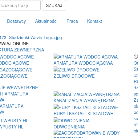
SZUKAJ
Dostawcy
Aktualności
Praca
Kontakt
WIAJ ONLINE
KTURA ZEWNĘTRZNA
ODOCIĄGOWE
ARMATURA WODOCIĄGOWA
O
Sz
cz
AZOCIĄGOWE
ŻELIWO DROGOWE
RU
CJE WEWNĘTRZNE
dz
sp
Za
KANALIZACJA WEWNĘTRZNA
I ARMATURA
pl
WA
po
RURY I KSZTAŁTKI STALOWE
ka
ró
WPUSTY HL
ODWODNIENIA
pl