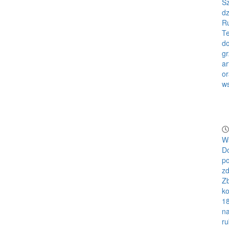
Sz
dz
Ru
Te
do
gr
ar
or
ws
W
Do
p
zd
Zb
k
18
n
ru