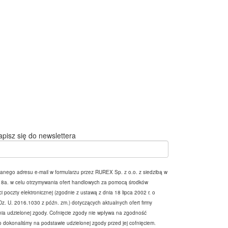
apisz się do newslettera
nego adresu e-mail w formularzu przez RUREX Sp. z o.o. z siedzibą w
 8a. w celu otrzymywania ofert handlowych za pomocą środków
i poczty elektronicznej (zgodnie z ustawą z dnia 18 lipca 2002 r. o
Dz. U. 2016.1030 z późn. zm.) dotyczących aktualnych ofert firmy
a udzielonej zgody. Cofnięcie zgody nie wpływa na zgodność
 dokonaliśmy na podstawie udzielonej zgody przed jej cofnięciem.