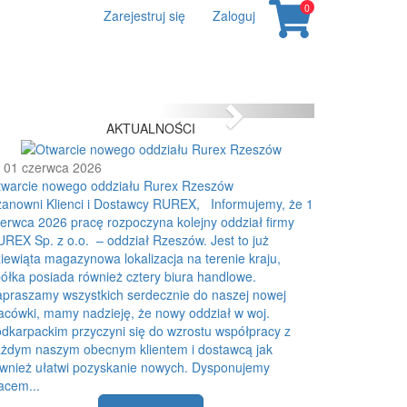
0
Zarejestruj się
Zaloguj
Next
AKTUALNOŚCI
01 czerwca 2026
twarcie nowego oddziału Rurex Rzeszów
anowni Klienci i Dostawcy RUREX, Informujemy, że 1
erwca 2026 pracę rozpoczyna kolejny oddział firmy
REX Sp. z o.o. – oddział Rzeszów. Jest to już
iewiąta magazynowa lokalizacja na terenie kraju,
ółka posiada również cztery biura handlowe.
praszamy wszystkich serdecznie do naszej nowej
acówki, mamy nadzieję, że nowy oddział w woj.
dkarpackim przyczyni się do wzrostu współpracy z
żdym naszym obecnym klientem i dostawcą jak
wnież ułatwi pozyskanie nowych. Dysponujemy
acem...