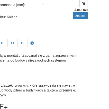
 nominalna [mm]
:
J.m.:
szt
Zobacz
ktu
: Kolano
10
11
12
cią w montażu. Zapoznaj się z gamą zgrzewanych
oducenta do budowy niezawodnych systemów
t złączek rurowych, które sprawdzają się nawet w
b wody pitnej w budynkach a także w przemyśle.
ych.
GF+