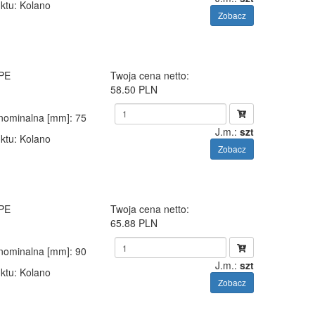
ktu
: Kolano
Zobacz
 PE
Twoja cena netto:
58.50 PLN
 nominalna [mm]
: 75
J.m.:
szt
ktu
: Kolano
Zobacz
 PE
Twoja cena netto:
65.88 PLN
 nominalna [mm]
: 90
J.m.:
szt
ktu
: Kolano
Zobacz