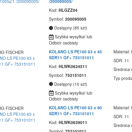
/200095005/
Kod:
HLGZZ04
Symbol:
200095005
Dostępny (85 szt)
Szybka wysyłka! lub
Odbiór osobisty
KOLANO LS PE100 63 x 45
Materiał
:
SDR11 GF+ 753151011
SDR
: 11
Kod:
HLWK0634511
Średnica
Symbol:
753151011
Typ produ
Dostępny (10 szt)
Szybka wysyłka! lub
Odbiór osobisty
KOLANO LS PE100 63 x 90
Materiał
:
SDR11 GF+ 753101011
SDR
: 11
Kod:
HLWK0639011
Średnica
Symbol:
753101011