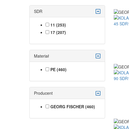
SDR
11 (253)
17 (207)
Materiał
PE (460)
Producent
GEORG FISCHER (460)