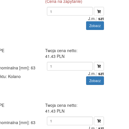
(Cena na zapytanie)
J.m.:
szt
Zobacz
 PE
Twoja cena netto:
41.43 PLN
 nominalna [mm]
: 63
J.m.:
szt
ktu
: Kolano
Zobacz
 PE
Twoja cena netto:
41.43 PLN
 nominalna [mm]
: 63
J.m.:
szt