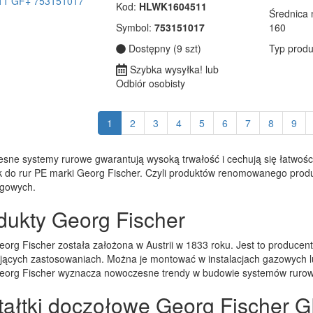
Kod:
HLWK1604511
Średnica
Symbol:
753151017
160
Dostępny (9 szt)
Typ produ
Szybka wysyłka! lub
Odbiór osobisty
1
2
3
4
5
6
7
8
9
sne systemy rurowe gwarantują wysoką trwałość i cechują się łatwoś
ek do rur PE marki Georg Fischer. Czyli produktów renomowanego pr
gowych.
dukty Georg Fischer
org Fischer została założona w Austrii w 1833 roku. Jest to producen
ących zastosowaniach. Można je montować w instalacjach gazowych lu
eorg Fischer wyznacza nowoczesne trendy w budowie systemów rurow
tałtki doczołowe Georg Fischer 