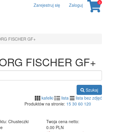
0
Zarejestruj się
Zaloguj
RG FISCHER GF+
ORG FISCHER GF+
Szukaj
kafelki
lista
lista bez zdjęć
Produktów na stronie:
15
30
60
120
ktu
: Chusteczki
Twoja cena netto:
ce
0.00 PLN