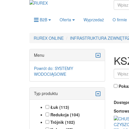
B2B
Oferta
Wyprzedaż
O firmie
RUREX ONLINE
INFRASTRUKTURA ZEWNĘTR
Menu
KS
Powrót do: SYSTEMY
WODOCIĄGOWE
Pokaż
Typ produktu
Dostęp
Łuk (113)
Sortowa
Redukcja (104)
Trójnik (102)