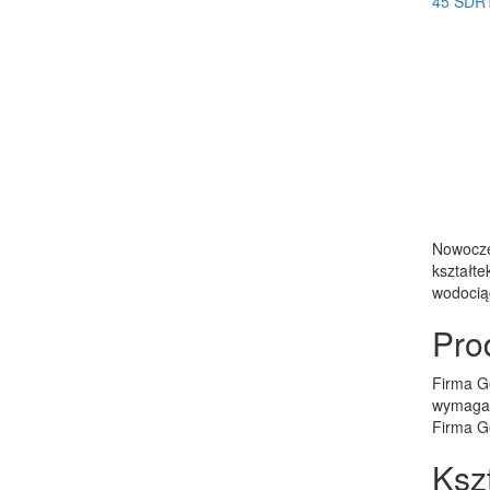
Nowocze
kształt
wodocią
Pro
Firma Ge
wymagaj
Firma G
Ksz