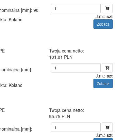
 nominalna [mm]
: 90
J.m.:
szt
ktu
: Kolano
Zobacz
 PE
Twoja cena netto:
101.81 PLN
 nominalna [mm]
:
J.m.:
szt
Zobacz
ktu
: Kolano
 PE
Twoja cena netto:
95.75 PLN
 nominalna [mm]
:
J.m.:
szt