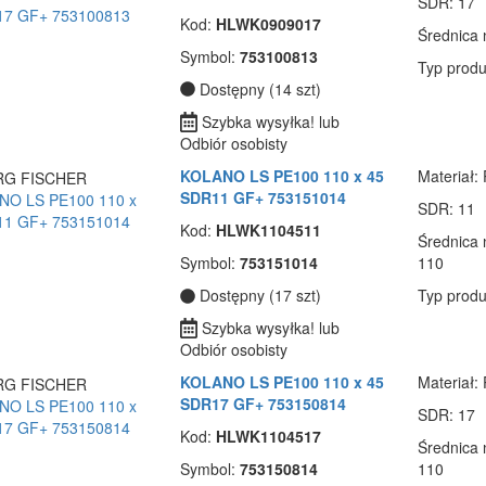
SDR
: 17
Kod:
HLWK0909017
Średnica
Symbol:
753100813
Typ produ
Dostępny (14 szt)
Szybka wysyłka! lub
Odbiór osobisty
KOLANO LS PE100 110 x 45
Materiał
:
SDR11 GF+ 753151014
SDR
: 11
Kod:
HLWK1104511
Średnica
Symbol:
753151014
110
Dostępny (17 szt)
Typ produ
Szybka wysyłka! lub
Odbiór osobisty
KOLANO LS PE100 110 x 45
Materiał
:
SDR17 GF+ 753150814
SDR
: 17
Kod:
HLWK1104517
Średnica
Symbol:
753150814
110