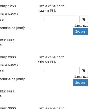
[mm]
: 1250
Twoja cena netto:
144.10 PLN
omarańczowy
 PP
J.m.:
szt
 nominalna [mm]
:
Zobacz
ktu
: Rura
a
[mm]
: 2000
Twoja cena netto:
209.53 PLN
omarańczowy
 PP
J.m.:
szt
 nominalna [mm]
:
Zobacz
ktu
: Rura
a
[mm]
: 3000
Twoja cena netto: