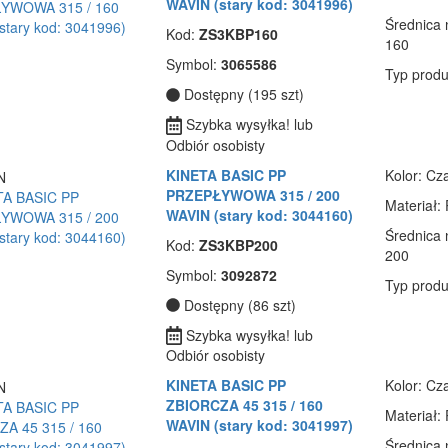
WAVIN (stary kod: 3041996)
Średnica
Kod:
ZS3KBP160
160
Symbol:
3065586
Typ produ
Dostępny (195 szt)
Szybka wysyłka! lub
Odbiór osobisty
KINETA BASIC PP
Kolor
: Cz
PRZEPŁYWOWA 315 / 200
Materiał
:
WAVIN (stary kod: 3044160)
Średnica
Kod:
ZS3KBP200
200
Symbol:
3092872
Typ produ
Dostępny (86 szt)
Szybka wysyłka! lub
Odbiór osobisty
KINETA BASIC PP
Kolor
: Cz
ZBIORCZA 45 315 / 160
Materiał
:
WAVIN (stary kod: 3041997)
Średnica