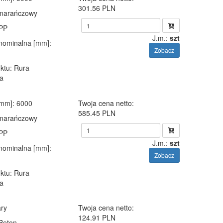
301.56 PLN
omarańczowy
 PP
J.m.:
szt
 nominalna [mm]
:
Zobacz
ktu
: Rura
a
[mm]
: 6000
Twoja cena netto:
585.45 PLN
omarańczowy
 PP
J.m.:
szt
 nominalna [mm]
:
Zobacz
ktu
: Rura
a
ary
Twoja cena netto:
124.91 PLN
 Beton