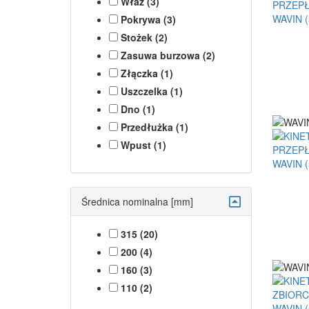
Właz (3)
Pokrywa (3)
Stożek (2)
Zasuwa burzowa (2)
Złączka (1)
Uszczelka (1)
Dno (1)
Przedłużka (1)
Wpust (1)
Średnica nominalna [mm]
315 (20)
200 (4)
160 (3)
110 (2)