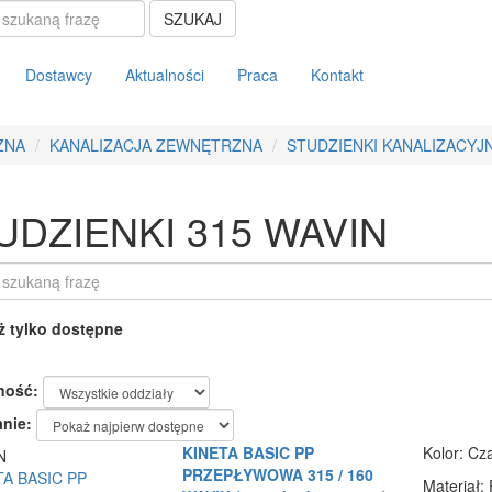
SZUKAJ
Dostawcy
Aktualności
Praca
Kontakt
ZNA
KANALIZACJA ZEWNĘTRZNA
STUDZIENKI KANALIZACYJ
UDZIENKI 315 WAVIN
 tylko dostępne
ność:
nie:
KINETA BASIC PP
Kolor
: Cz
PRZEPŁYWOWA 315 / 160
Materiał
: