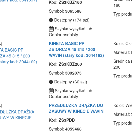
Kod:
ZS3KBZ160
160
Symbol:
3065588
Typ produ
Dostępny (174 szt)
Szybka wysyłka! lub
Odbiór osobisty
KINETA BASIC PP
Kolor
: Cz
ZBIORCZA 45 315 / 200
Materiał
:
WAVIN (stary kod: 3044162)
Średnica
Kod:
ZS3KBZ200
200
Symbol:
3092873
Typ produ
Dostępny (66 szt)
Szybka wysyłka! lub
Odbiór osobisty
PRZEDŁUŻKA DRĄŻKA DO
Kolor
: Wi
ZASUWY W KINECIE WAVIN
Materiał
: 
Kod:
ZS3PDB
Typ produ
Symbol:
4059468