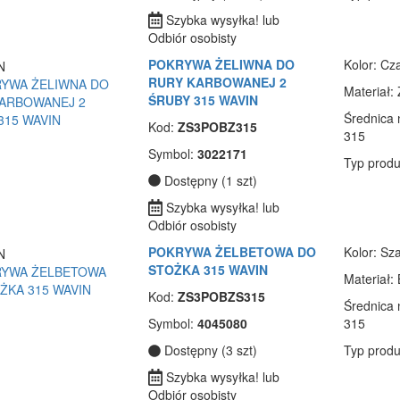
Szybka wysyłka! lub
Odbiór osobisty
POKRYWA ŻELIWNA DO
Kolor
: Cz
RURY KARBOWANEJ 2
Materiał
:
ŚRUBY 315 WAVIN
Średnica
Kod:
ZS3POBZ315
315
Symbol:
3022171
Typ produ
Dostępny (1 szt)
Szybka wysyłka! lub
Odbiór osobisty
POKRYWA ŻELBETOWA DO
Kolor
: Sz
STOŻKA 315 WAVIN
Materiał
:
Kod:
ZS3POBZS315
Średnica
Symbol:
4045080
315
Dostępny (3 szt)
Typ produ
Szybka wysyłka! lub
Odbiór osobisty