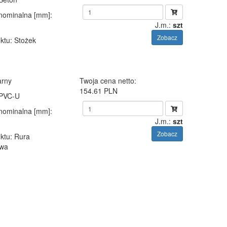
 nominalna [mm]
:
J.m.:
szt
Zobacz
ktu
: Stożek
arny
Twoja cena netto:
154.61 PLN
 PVC-U
 nominalna [mm]
:
J.m.:
szt
Zobacz
ktu
: Rura
owa