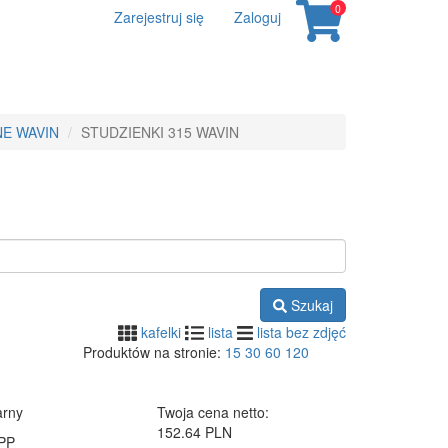
0
Zarejestruj się
Zaloguj
NE WAVIN
STUDZIENKI 315 WAVIN
Szukaj
kafelki
lista
lista bez zdjęć
Produktów na stronie:
15
30
60
120
arny
Twoja cena netto:
152.64 PLN
 PP