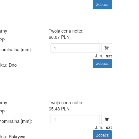
Zobacz
arny
Twoja cena netto:
66.07 PLN
 PP
 nominalna [mm]
:
J.m.:
szt
Zobacz
ktu
: Dno
arny
Twoja cena netto:
65.48 PLN
 PP
 nominalna [mm]
:
J.m.:
szt
Zobacz
ktu
: Pokrywa