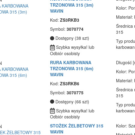
TRZONOWA 315 (3m)
Kolor
: P
WAVIN
Materiał
:
Kod:
ZS3RKB3
Średnica
Symbol:
3070774
315
Dostępny (38 szt)
Typ produ
Szybka wysyłka! lub
karbowan
Odbiór osobisty
RURA KARBOWANA
Długość 
TRZONOWA 315 (6m)
Kolor
: P
WAVIN
Materiał
:
Kod:
ZS3RKB6
Średnica
Symbol:
3070775
315
Dostępny (66 szt)
Typ produ
Szybka wysyłka! lub
karbowan
Odbiór osobisty
STOŻEK ŻELBETOWY 315
Kolor
: Sz
WAVIN
Materiał
: