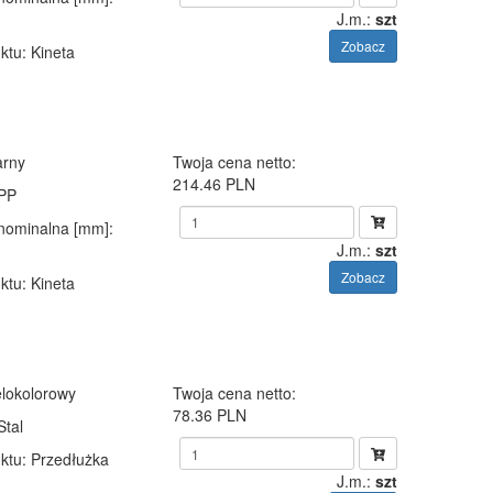
J.m.:
szt
Zobacz
ktu
: Kineta
arny
Twoja cena netto:
214.46 PLN
 PP
 nominalna [mm]
:
J.m.:
szt
Zobacz
ktu
: Kineta
elokolorowy
Twoja cena netto:
78.36 PLN
Stal
ktu
: Przedłużka
J.m.:
szt