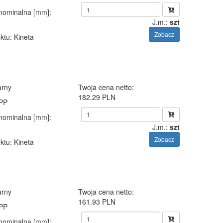
 nominalna [mm]
:
J.m.:
szt
Zobacz
ktu
: Kineta
arny
Twoja cena netto:
182.29 PLN
 PP
 nominalna [mm]
:
J.m.:
szt
Zobacz
ktu
: Kineta
arny
Twoja cena netto:
161.93 PLN
 PP
 nominalna [mm]
: