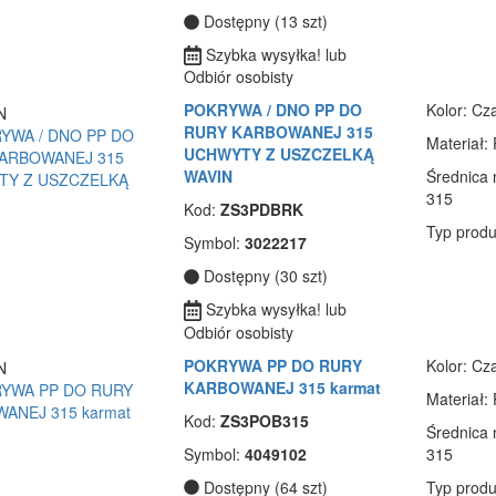
Dostępny (13 szt)
Szybka wysyłka! lub
Odbiór osobisty
POKRYWA / DNO PP DO
Kolor
: Cz
RURY KARBOWANEJ 315
Materiał
:
UCHWYTY Z USZCZELKĄ
WAVIN
Średnica
315
Kod:
ZS3PDBRK
Typ produ
Symbol:
3022217
Dostępny (30 szt)
Szybka wysyłka! lub
Odbiór osobisty
POKRYWA PP DO RURY
Kolor
: Cz
KARBOWANEJ 315 karmat
Materiał
:
Kod:
ZS3POB315
Średnica
Symbol:
4049102
315
Dostępny (64 szt)
Typ produ