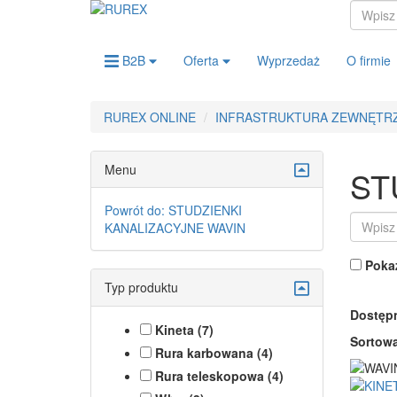
B2B
Oferta
Wyprzedaż
O firmie
RUREX ONLINE
INFRASTRUKTURA ZEWNĘTR
Menu
ST
Powrót do: STUDZIENKI
KANALIZACYJNE WAVIN
Pokaż
Typ produktu
Dostęp
Kineta (7)
Sortowa
Rura karbowana (4)
Rura teleskopowa (4)