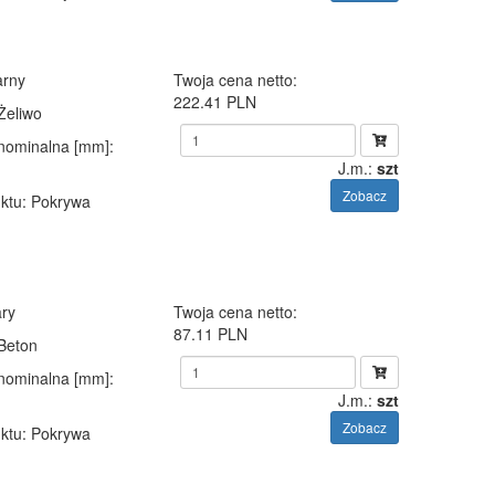
arny
Twoja cena netto:
222.41 PLN
 Żeliwo
 nominalna [mm]
:
J.m.:
szt
Zobacz
ktu
: Pokrywa
ary
Twoja cena netto:
87.11 PLN
 Beton
 nominalna [mm]
:
J.m.:
szt
Zobacz
ktu
: Pokrywa