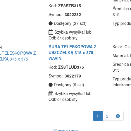
Kod:
ZS3SZB315
Średnica
Symbol:
3022232
315
Dostępny (27 szt)
Typ produ
Szybka wysyłka! lub
Odbiór osobisty
RURA TELESKOPOWA Z
Kolor
: Cz
USZCZELKĄ 315 x 375
Materiał
:
WAVIN
Średnica
Kod:
ZS3TLUB375
315
Symbol:
3022179
Typ produ
Dostępny (9 szt)
teleskop
Szybka wysyłka! lub
Odbiór osobisty
1
2