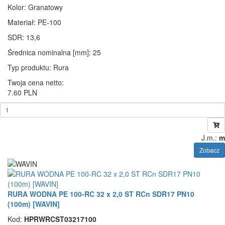
Kolor
: Granatowy
Materiał
: PE-100
SDR
: 13,6
Średnica nominalna [mm]
: 25
Typ produktu
: Rura
Twoja cena netto:
7.60 PLN
J.m.:
m
Zobacz
RURA WODNA PE 100-RC 32 x 2,0 ST RCn SDR17 PN10
(100m) [WAVIN]
Kod:
HPRWRCST03217100