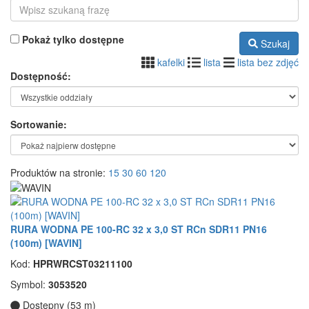
Pokaż tylko dostępne
Szukaj
kafelki
lista
lista bez zdjęć
Dostępność:
Sortowanie:
Produktów na stronie:
15
30
60
120
RURA WODNA PE 100-RC 32 x 3,0 ST RCn SDR11 PN16
(100m) [WAVIN]
Kod:
HPRWRCST03211100
Symbol:
3053520
Dostępny (53 m)