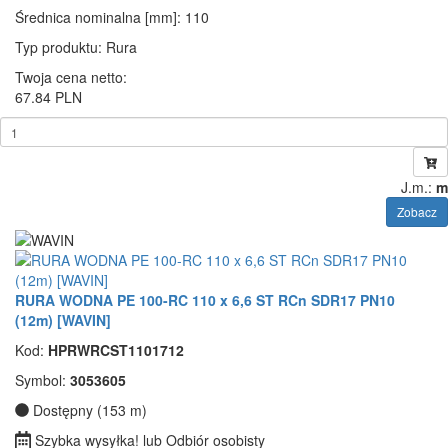
Średnica nominalna [mm]
: 110
Typ produktu
: Rura
Twoja cena netto:
67.84 PLN
J.m.:
m
Zobacz
RURA WODNA PE 100-RC 110 x 6,6 ST RCn SDR17 PN10
(12m) [WAVIN]
Kod:
HPRWRCST1101712
Symbol:
3053605
Dostępny (153 m)
Szybka wysyłka! lub Odbiór osobisty