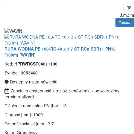
J.m.:
m
Zobacz
RURA WODNA PE 100-RC 40 x 3,7 ST RCn SDR11 PN16
(100m) [WAVIN]
Kod:
HPRWRCST04011100
Symbol:
3053468
Dostępny na zamówienie
Zapytaj o dostępność lub złóż zamówienie - potwierdzimy
termin realizacji
Ciśnienie nominalne PN [bar]
: 16
Długość [mm]
: 1000
Grubość ścianki [mm]
: 3,7
Kolor
: Granatowy