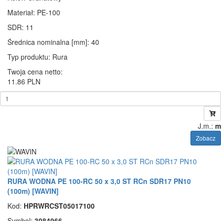
Materiał
: PE-100
SDR
: 11
Średnica nominalna [mm]
: 40
Typ produktu
: Rura
Twoja cena netto:
11.86 PLN
J.m.:
m
Zobacz
RURA WODNA PE 100-RC 50 x 3,0 ST RCn SDR17 PN10
(100m) [WAVIN]
Kod:
HPRWRCST05017100
Symbol:
3084966