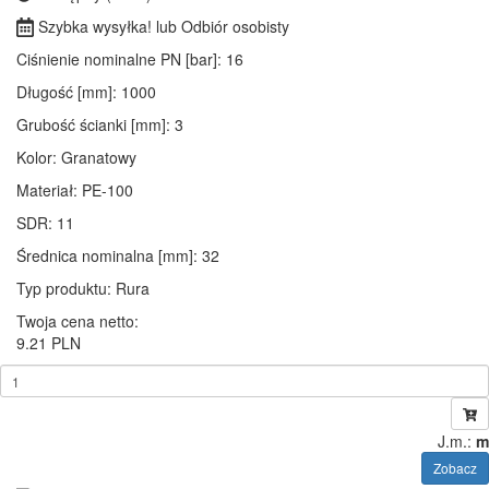
Szybka wysyłka! lub Odbiór osobisty
Ciśnienie nominalne PN [bar]
: 16
Długość [mm]
: 1000
Grubość ścianki [mm]
: 3
Kolor
: Granatowy
Materiał
: PE-100
SDR
: 11
Średnica nominalna [mm]
: 32
Typ produktu
: Rura
Twoja cena netto:
9.21 PLN
J.m.:
m
Zobacz