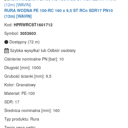
RURA WODNA PE 100-RC 160 x 9,5 ST RCn SDR17 PN10
(12m) [WAVIN]
Kod:
HPRWRCST1601712
Symbol:
3053603
Dostępny (72 m)
Szybka wysyłka! lub Odbiór osobisty
Ciśnienie nominalne PN [bar]
: 10
Długość [mm]
: 1000
Grubość ścianki [mm]
: 9,5
Kolor
: Granatowy
Materiał
: PE-100
SDR
: 17
Średnica nominalna [mm]
: 160
Typ produktu
: Rura
Twoja cena netto: