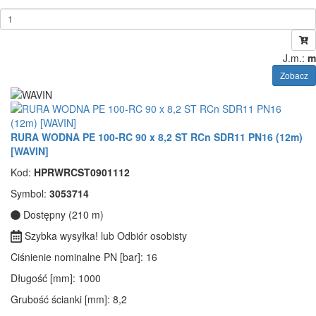
J.m.:
m
Zobacz
RURA WODNA PE 100-RC 90 x 8,2 ST RCn SDR11 PN16 (12m)
[WAVIN]
Kod:
HPRWRCST0901112
Symbol:
3053714
Dostępny (210 m)
Szybka wysyłka! lub Odbiór osobisty
Ciśnienie nominalne PN [bar]
: 16
Długość [mm]
: 1000
Grubość ścianki [mm]
: 8,2