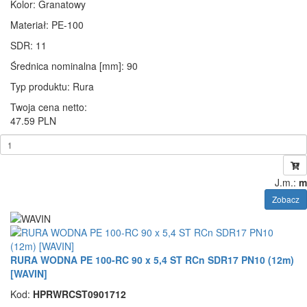
Kolor
: Granatowy
Materiał
: PE-100
SDR
: 11
Średnica nominalna [mm]
: 90
Typ produktu
: Rura
Twoja cena netto:
47.59 PLN
J.m.:
m
Zobacz
RURA WODNA PE 100-RC 90 x 5,4 ST RCn SDR17 PN10 (12m)
[WAVIN]
Kod:
HPRWRCST0901712