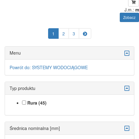
J.m.:
m
Zobacz
1
2
3
Menu
Powrót do: SYSTEMY WODOCIĄGOWE
Typ produktu
Rura (45)
Średnica nominalna [mm]