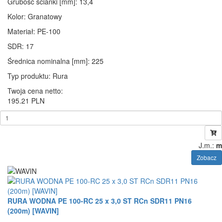
Grubość ścianki [mm]
: 13,4
Kolor
: Granatowy
Materiał
: PE-100
SDR
: 17
Średnica nominalna [mm]
: 225
Typ produktu
: Rura
Twoja cena netto:
195.21 PLN
J.m.:
m
Zobacz
RURA WODNA PE 100-RC 25 x 3,0 ST RCn SDR11 PN16
(200m) [WAVIN]