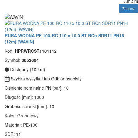
J.m.:
m
Zobacz
RURA WODNA PE 100-RC 110 x 10,0 ST RCn SDR11 PN16
(12m) [WAVIN]
Kod:
HPRWRCST1101112
Symbol:
3053604
Dostępny (102 m)
Szybka wysyłka! lub Odbiór osobisty
Ciśnienie nominalne PN [bar]
: 16
Długość [mm]
: 1000
Grubość ścianki [mm]
: 10
Kolor
: Granatowy
Materiał
: PE-100
SDR
: 11