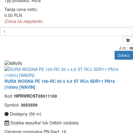
Typ produktu
: Rura
Twoja cena netto:
0.00 PLN
(Cena na zapytanie)
J.m.:
m
Zobacz
RURA WODNA PE 100-RC 50 x 4,6 ST RCn SDR11 PN16
(100m) [WAVIN]
Kod:
HPRWRCST05011100
Symbol:
3053559
Dostępny (56 m)
Szybka wysyłka! lub Odbiór osobisty
Ciśnienie nominalne PN [bar]
: 16