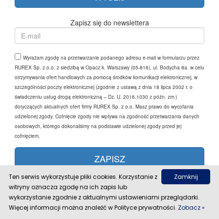
Zapisz się do newslettera
Wyrażam zgodę na przetwarzanie podanego adresu e-mail w formularzu przez
RUREX Sp. z o.o. z siedzibą w Opacz k. Warszawy (05-816), ul. Bodycha 8a. w celu
otrzymywania ofert handlowych za pomocą środków komunikacji elektronicznej, w
szczególności poczty elektronicznej (zgodnie z ustawą z dnia 18 lipca 2002 r. o
świadczeniu usług drogą elektroniczną – Dz. U. 2016.1030 z późn. zm.)
dotyczących aktualnych ofert firmy RUREX Sp. z o.o. Masz prawo do wycofania
udzielonej zgody. Cofnięcie zgody nie wpływa na zgodność przetwarzania danych
osobowych, którego dokonaliśmy na podstawie udzielonej zgody przed jej
cofnięciem.
Ten serwis wykorzystuje pliki cookies. Korzystanie z
Zamknij
STREFA KLIENTA
witryny oznacza zgodę na ich zapis lub
Warunki współpracy
wykorzystanie zgodnie z aktualnymi ustawieniami przeglądarki.
Regulamin
Więcej informacji można znaleźć w Polityce prywatności.
Zobacz »
Polityka prywatności