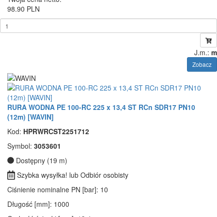
98.90 PLN
J.m.:
m
Zobacz
RURA WODNA PE 100-RC 225 x 13,4 ST RCn SDR17 PN10
(12m) [WAVIN]
Kod:
HPRWRCST2251712
Symbol:
3053601
Dostępny (19 m)
Szybka wysyłka! lub Odbiór osobisty
Ciśnienie nominalne PN [bar]
: 10
Długość [mm]
: 1000