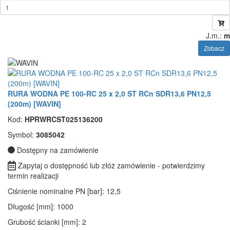
J.m.:
m
Zobacz
RURA WODNA PE 100-RC 25 x 2,0 ST RCn SDR13,6 PN12,5
(200m) [WAVIN]
Kod:
HPRWRCST025136200
Symbol:
3085042
Dostępny na zamówienie
Zapytaj o dostępność lub złóż zamówienie - potwierdzimy
termin realizacji
Ciśnienie nominalne PN [bar]
: 12,5
Długość [mm]
: 1000
Grubość ścianki [mm]
: 2