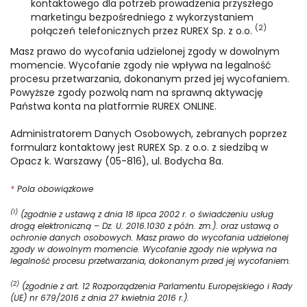
kontaktowego dla potrzeb prowadzenia przyszłego
marketingu bezpośredniego z wykorzystaniem
(2)
połączeń telefonicznych przez RUREX Sp. z o.o.
Masz prawo do wycofania udzielonej zgody w dowolnym
momencie. Wycofanie zgody nie wpływa na legalność
procesu przetwarzania, dokonanym przed jej wycofaniem.
Powyższe zgody pozwolą nam na sprawną aktywację
Państwa konta na platformie RUREX ONLINE.
Administratorem Danych Osobowych, zebranych poprzez
formularz kontaktowy jest RUREX Sp. z o.o. z siedzibą w
Opacz k. Warszawy (05-816), ul. Bodycha 8a.
*
Pola obowiązkowe
(1)
(zgodnie z ustawą z dnia 18 lipca 2002 r. o świadczeniu usług
drogą elektroniczną – Dz. U. 2016.1030 z późn. zm.). oraz ustawą o
ochronie danych osobowych. Masz prawo do wycofania udzielonej
zgody w dowolnym momencie. Wycofanie zgody nie wpływa na
legalność procesu przetwarzania, dokonanym przed jej wycofaniem.
(2)
(zgodnie z art. 12 Rozporządzenia Parlamentu Europejskiego i Rady
(UE) nr 679/2016 z dnia 27 kwietnia 2016 r.).