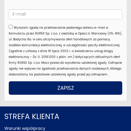
Wyrażam zgodę na przetwarzanie podanego adresu e-mail w
formularzu przez RUREX Sp. z o.o. z siedzibą w Opacz k. Warszawy (05-816),
ul. Bodycha 8a. w celu otrzymywania ofert handlowych za pomocą
środków komunikacji elektronicznej, w szczególności poczty elektronicznej
(zgodnie z ustawą z dnia 18 lipca 2002 r. o świadczeniu usług drogą
elektroniczną – Dz. U. 2016.1030 z późn. zm.) dotyczących aktualnych ofert
firmy RUREX Sp. z o.o. Masz prawo do wycofania udzielonej zgody. Cofnięcie
zgody nie wpływa na zgodność przetwarzania danych osobowych, którego
dokonaliśmy na podstawie udzielonej zgody przed jej cofnięciem.
STREFA KLIENTA
Warunki współpracy