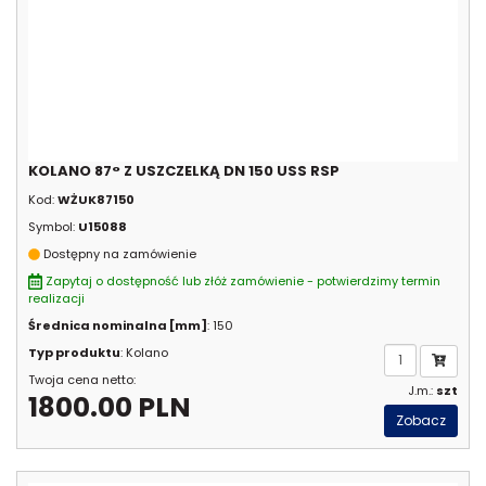
KOLANO 87° Z USZCZELKĄ DN 150 USS RSP
Kod:
WŻUK87150
Symbol:
U15088
Dostępny na zamówienie
Zapytaj o dostępność lub złóż zamówienie - potwierdzimy termin
realizacji
Średnica nominalna [mm]
: 150
Typ produktu
: Kolano
Twoja cena netto:
J.m.:
szt
1800.00 PLN
Zobacz