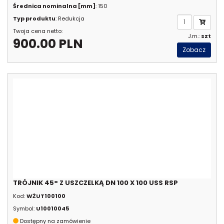
Średnica nominalna [mm]
: 150
Typ produktu
: Redukcja
Twoja cena netto:
J.m.:
szt
900.00 PLN
Zobacz
TRÓJNIK 45° Z USZCZELKĄ DN 100 X 100 USS RSP
Kod:
WŻUT100100
Symbol:
U10010045
Dostępny na zamówienie