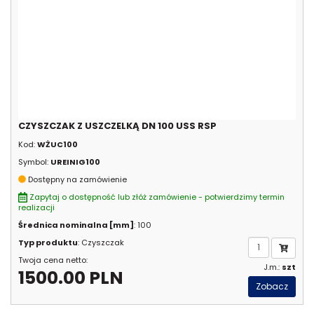
CZYSZCZAK Z USZCZELKĄ DN 100 USS RSP
Kod:
WŻUC100
Symbol:
UREINIG100
Dostępny na zamówienie
Zapytaj o dostępność lub złóż zamówienie - potwierdzimy termin
realizacji
Średnica nominalna [mm]
: 100
Typ produktu
: Czyszczak
Twoja cena netto:
J.m.:
szt
1500.00 PLN
Zobacz