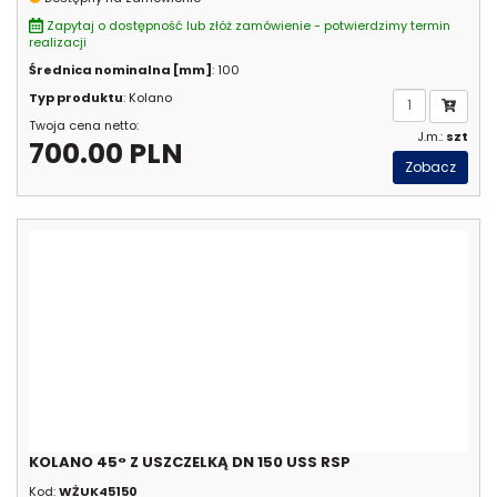
Zapytaj o dostępność lub złóż zamówienie - potwierdzimy termin
realizacji
Średnica nominalna [mm]
: 100
Typ produktu
: Kolano
Twoja cena netto:
J.m.:
szt
700.00 PLN
Zobacz
KOLANO 45° Z USZCZELKĄ DN 150 USS RSP
Kod:
WŻUK45150