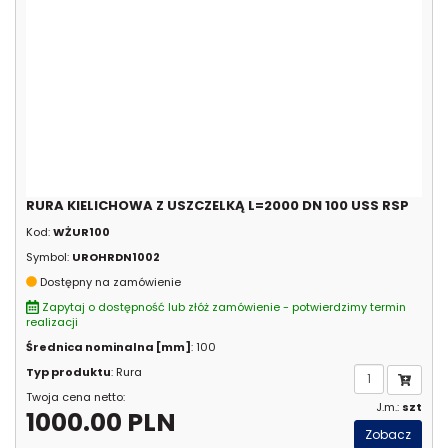
RURA KIELICHOWA Z USZCZELKĄ L=2000 DN 100 USS RSP
Kod:
WŻUR100
Symbol:
UROHRDN1002
Dostępny na zamówienie
Zapytaj o dostępność lub złóż zamówienie - potwierdzimy termin
realizacji
Średnica nominalna [mm]
: 100
Typ produktu
: Rura
Twoja cena netto:
J.m.:
szt
1000.00 PLN
Zobacz