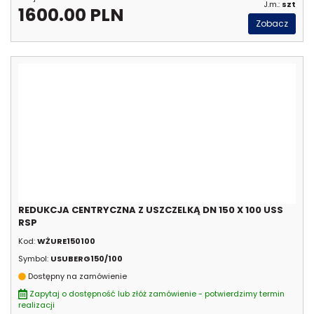
J.m.:
szt
1600.00 PLN
Zobacz
REDUKCJA CENTRYCZNA Z USZCZELKĄ DN 150 X 100 USS
RSP
Kod:
WŻURE150100
Symbol:
USUBERG150/100
Dostępny na zamówienie
Zapytaj o dostępność lub złóż zamówienie - potwierdzimy termin
realizacji