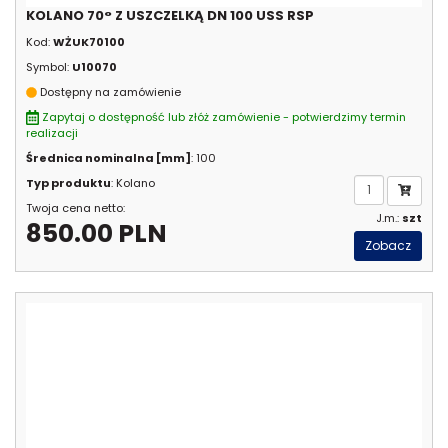
KOLANO 70° Z USZCZELKĄ DN 100 USS RSP
Kod:
WŻUK70100
Symbol:
U10070
Dostępny na zamówienie
Zapytaj o dostępność lub złóż zamówienie - potwierdzimy termin
realizacji
Średnica nominalna [mm]
: 100
Typ produktu
: Kolano
Twoja cena netto:
J.m.:
szt
850.00 PLN
Zobacz