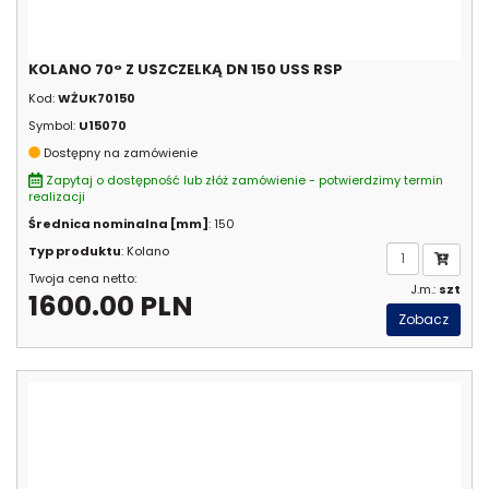
KOLANO 70° Z USZCZELKĄ DN 150 USS RSP
Kod:
WŻUK70150
Symbol:
U15070
Dostępny na zamówienie
Zapytaj o dostępność lub złóż zamówienie - potwierdzimy termin
realizacji
Średnica nominalna [mm]
: 150
Typ produktu
: Kolano
Twoja cena netto:
J.m.:
szt
1600.00 PLN
Zobacz