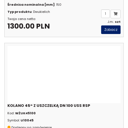
Średnica nominalna [mm]
: 150
Typ produktu
: Dwukielich
Twoja cena netto:
J.m.:
szt
1300.00 PLN
Zobacz
KOLANO 45° Z USZCZELKĄ DN 100 USS RSP
Kod:
WŻUK45100
Symbol:
U10045
Dostępny na zamówienie