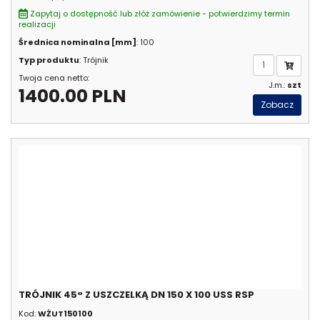
Zapytaj o dostępność lub złóż zamówienie - potwierdzimy termin
realizacji
Średnica nominalna [mm]
: 100
Typ produktu
: Trójnik
Twoja cena netto:
J.m.:
szt
1400.00 PLN
Zobacz
TRÓJNIK 45° Z USZCZELKĄ DN 150 X 100 USS RSP
Kod:
WŻUT150100