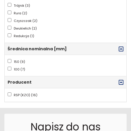
Trójnik (3)
Rura (2)
Czyszczak (2)
Dwukielich (2)
Redukcja (1)
Średnica nominalna [mm]
150 (9)
100 (7)
Producent
RSP (KZO) (16)
Napisz do nas