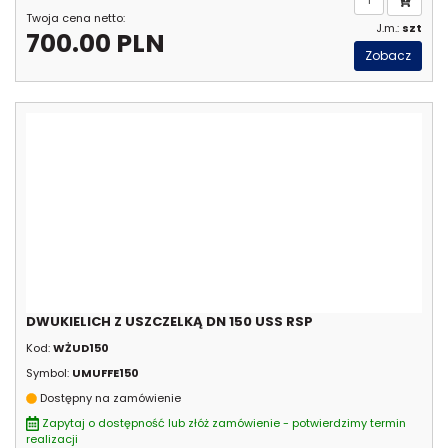
Twoja cena netto:
J.m.:
szt
700.00 PLN
Zobacz
DWUKIELICH Z USZCZELKĄ DN 150 USS RSP
Kod:
WŻUD150
Symbol:
UMUFFE150
Dostępny na zamówienie
Zapytaj o dostępność lub złóż zamówienie - potwierdzimy termin
realizacji