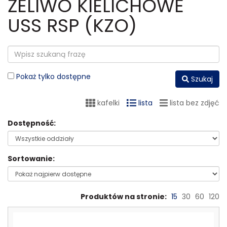
ŻELIWO KIELICHOWE
USS RSP (KZO)
Pokaż tylko dostępne
Szukaj
kafelki
lista
lista bez zdjęć
Dostępność:
Sortowanie:
Produktów na stronie:
15
30
60
120