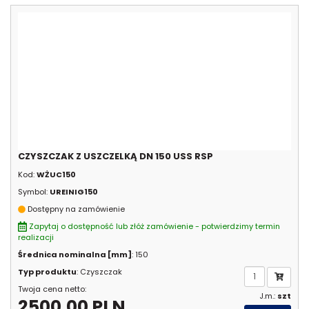
CZYSZCZAK Z USZCZELKĄ DN 150 USS RSP
Kod:
WŻUC150
Symbol:
UREINIG150
Dostępny na zamówienie
Zapytaj o dostępność lub złóż zamówienie - potwierdzimy termin
realizacji
Średnica nominalna [mm]
: 150
Typ produktu
: Czyszczak
Twoja cena netto:
J.m.:
szt
2500.00 PLN