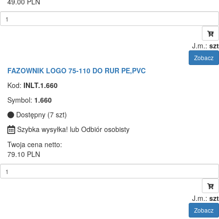
49.00 PLN
J.m.:
szt
Zobacz
FAZOWNIK LOGO 75-110 DO RUR PE,PVC
Kod:
INLT.1.660
Symbol:
1.660
Dostępny (7 szt)
Szybka wysyłka! lub Odbiór osobisty
Twoja cena netto:
79.10 PLN
J.m.:
szt
Zobacz