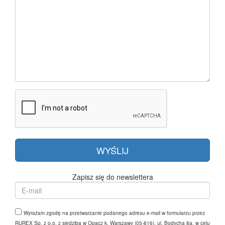
Zapisz się do newslettera
Wyrażam zgodę na przetwarzanie podanego adresu e-mail w formularzu przez
RUREX Sp. z o.o. z siedzibą w Opacz k. Warszawy (05-816), ul. Bodycha 8a. w celu