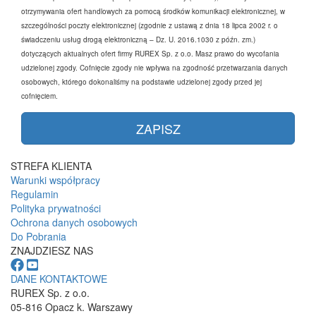
otrzymywania ofert handlowych za pomocą środków komunikacji elektronicznej, w
szczególności poczty elektronicznej (zgodnie z ustawą z dnia 18 lipca 2002 r. o
świadczeniu usług drogą elektroniczną – Dz. U. 2016.1030 z późn. zm.)
dotyczących aktualnych ofert firmy RUREX Sp. z o.o. Masz prawo do wycofania
udzielonej zgody. Cofnięcie zgody nie wpływa na zgodność przetwarzania danych
osobowych, którego dokonaliśmy na podstawie udzielonej zgody przed jej
cofnięciem.
STREFA KLIENTA
Warunki współpracy
Regulamin
Polityka prywatności
Ochrona danych osobowych
Do Pobrania
ZNAJDZIESZ NAS
DANE KONTAKTOWE
RUREX Sp. z o.o.
05-816 Opacz k. Warszawy