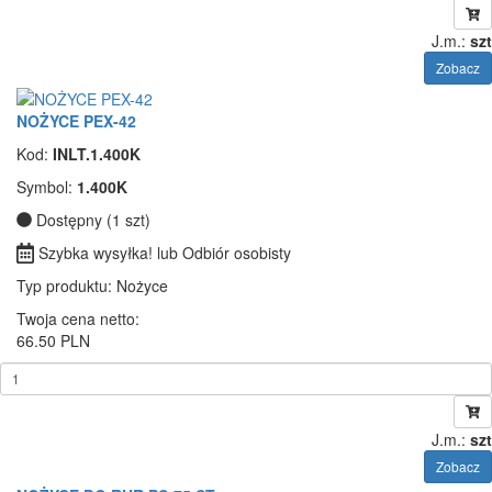
J.m.:
szt
Zobacz
NOŻYCE PEX-42
Kod:
INLT.1.400K
Symbol:
1.400K
Dostępny (1 szt)
Szybka wysyłka! lub Odbiór osobisty
Typ produktu
: Nożyce
Twoja cena netto:
66.50 PLN
J.m.:
szt
Zobacz