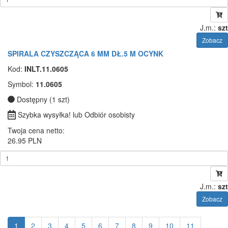
J.m.:
szt
Zobacz
SPIRALA CZYSZCZĄCA 6 MM DŁ.5 M OCYNK
Kod:
INLT.11.0605
Symbol:
11.0605
Dostępny (1 szt)
Szybka wysyłka! lub Odbiór osobisty
Twoja cena netto:
26.95 PLN
J.m.:
szt
Zobacz
1
2
3
4
5
6
7
8
9
10
11