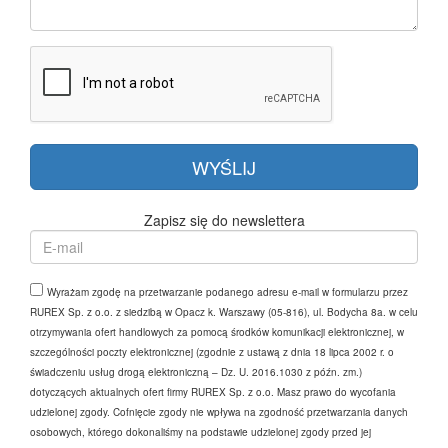
Zapisz się do newslettera
Wyrażam zgodę na przetwarzanie podanego adresu e-mail w formularzu przez
RUREX Sp. z o.o. z siedzibą w Opacz k. Warszawy (05-816), ul. Bodycha 8a. w celu
otrzymywania ofert handlowych za pomocą środków komunikacji elektronicznej, w
szczególności poczty elektronicznej (zgodnie z ustawą z dnia 18 lipca 2002 r. o
świadczeniu usług drogą elektroniczną – Dz. U. 2016.1030 z późn. zm.)
dotyczących aktualnych ofert firmy RUREX Sp. z o.o. Masz prawo do wycofania
udzielonej zgody. Cofnięcie zgody nie wpływa na zgodność przetwarzania danych
osobowych, którego dokonaliśmy na podstawie udzielonej zgody przed jej