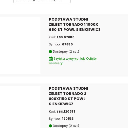
PODSTAWA STUDNI
ŻELBET TORNADO 1 1000X
650 ST POWL SIENKIEWICZ
Kod:
ZBS.07680
Symbol:
07680
Dostępny (2 szt)
Szybka wysyłka! lub Odbiór
osobisty
PODSTAWA STUDNI
ŻELBET TORNADO 2
800X1150 ST POWL
SIENKIEWICZ
Kod:
ZBS.120533
Symbol:
120533
Dostępny (2 szt)