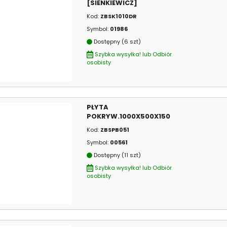
[SIENKIEWICZ]
Kod:
ZBSK1010DR
Symbol:
01986
Dostępny (6 szt)
Szybka wysyłka! lub Odbiór
osobisty
PŁYTA
POKRYW.1000X500X150
Kod:
ZBSPB051
Symbol:
00561
Dostępny (11 szt)
Szybka wysyłka! lub Odbiór
osobisty