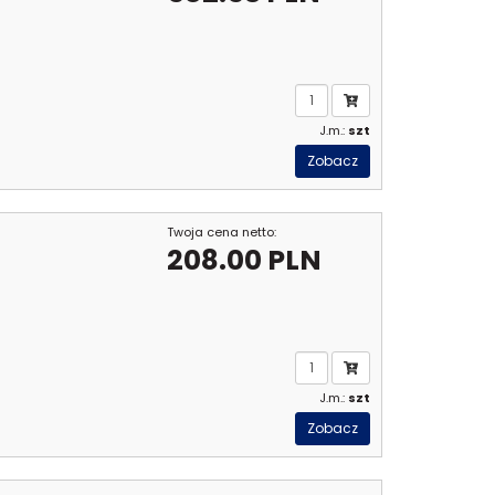
J.m.:
szt
Zobacz
Twoja cena netto:
208.00 PLN
J.m.:
szt
Zobacz