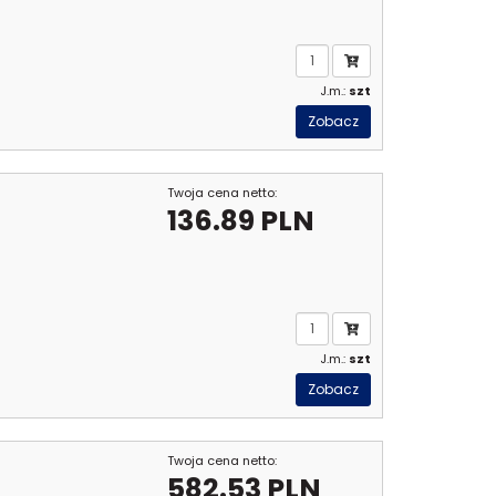
J.m.:
szt
Zobacz
Twoja cena netto:
136.89 PLN
J.m.:
szt
Zobacz
Twoja cena netto:
582.53 PLN