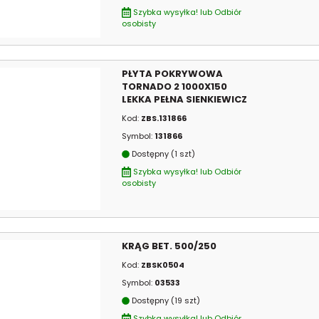
Szybka wysyłka! lub Odbiór
osobisty
PŁYTA POKRYWOWA
TORNADO 2 1000X150
LEKKA PEŁNA SIENKIEWICZ
Kod:
ZBS.131866
Symbol:
131866
Dostępny (1 szt)
Szybka wysyłka! lub Odbiór
osobisty
KRĄG BET. 500/250
Kod:
ZBSK0504
Symbol:
03533
Dostępny (19 szt)
Szybka wysyłka! lub Odbiór