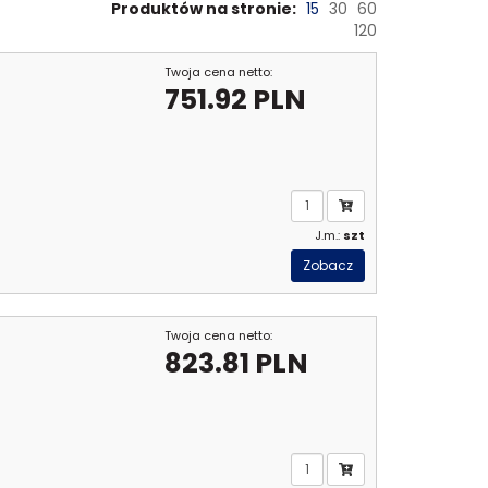
Produktów na stronie:
15
30
60
120
Twoja cena netto:
751.92 PLN
J.m.:
szt
Zobacz
Twoja cena netto:
823.81 PLN