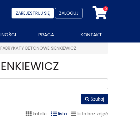
0
ZAREJESTRUJ SIĘ
ZALOGUJ
LNOŚCI
PRACA
KONTAKT
EFABRYKATY BETONOWE SIENKIEWICZ
IENKIEWICZ
Szukaj
kafelki
lista
lista bez zdjęć