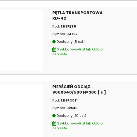
PĘTLA TRANSPORTOWA
RD-42
Kod:
ZBSPĘT6
Symbol:
04737
Dostępny (5 szt)
Szybka wysyłka! lub Odbiór
osobisty
PIERŚCIEŃ ODCIĄŻ.
960X640/500 H=300 [ s ]
Kod:
ZBSPO011
Symbol:
02639
Dostępny (10 szt)
Szybka wysyłka! lub Odbiór
osobisty