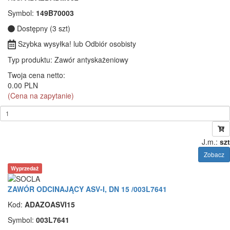
Symbol:
149B70003
Dostępny (3 szt)
Szybka wysyłka! lub Odbiór osobisty
Typ produktu
: Zawór antyskażeniowy
Twoja cena netto:
0.00 PLN
(Cena na zapytanie)
J.m.:
szt
Zobacz
Wyprzedaż
ZAWÓR ODCINAJĄCY ASV-I, DN 15 /003L7641
Kod:
ADAZOASVI15
Symbol:
003L7641