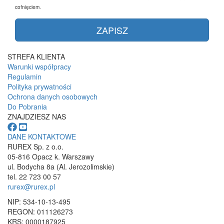
cofnięciem.
STREFA KLIENTA
Warunki współpracy
Regulamin
Polityka prywatności
Ochrona danych osobowych
Do Pobrania
ZNAJDZIESZ NAS
DANE KONTAKTOWE
RUREX Sp. z o.o.
05-816 Opacz k. Warszawy
ul. Bodycha 8a (Al. Jerozolimskie)
tel. 22 723 00 57
rurex@rurex.pl
NIP: 534-10-13-495
REGON: 011126273
KRS: 0000187925