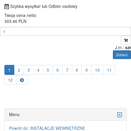
Szybka wysyłka! lub Odbiór osobisty
Twoja cena netto:
303.46 PLN
J.m.:
szt
Zobacz
1
2
3
4
5
6
7
8
9
10
11
12
Menu
Powrót do: INSTALACJE WEWNĘTRZNE