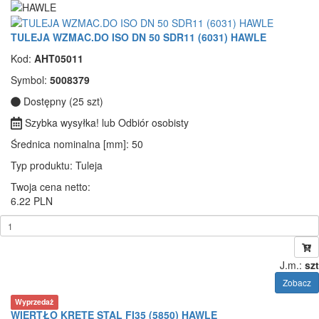
TULEJA WZMAC.DO ISO DN 50 SDR11 (6031) HAWLE
Kod:
AHT05011
Symbol:
5008379
Dostępny (25 szt)
Szybka wysyłka! lub Odbiór osobisty
Średnica nominalna [mm]
: 50
Typ produktu
: Tuleja
Twoja cena netto:
6.22 PLN
J.m.:
szt
Zobacz
Wyprzedaż
WIERTŁO KRĘTE STAL FI35 (5850) HAWLE