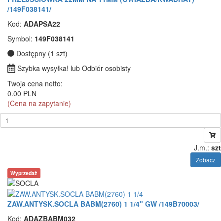
/149F038141/
Kod:
ADAPSA22
Symbol:
149F038141
Dostępny (1 szt)
Szybka wysyłka! lub Odbiór osobisty
Twoja cena netto:
0.00 PLN
(Cena na zapytanie)
J.m.:
szt
Zobacz
Wyprzedaż
ZAW.ANTYSK.SOCLA BABM(2760) 1 1/4" GW /149B70003/
Kod:
ADAZBABM032