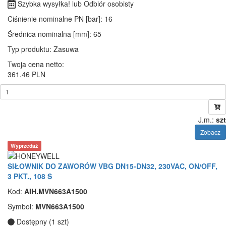
Szybka wysyłka! lub Odbiór osobisty
Ciśnienie nominalne PN [bar]
: 16
Średnica nominalna [mm]
: 65
Typ produktu
: Zasuwa
Twoja cena netto:
361.46 PLN
J.m.:
szt
Zobacz
Wyprzedaż
SIŁOWNIK DO ZAWORÓW VBG DN15-DN32, 230VAC, ON/OFF,
3 PKT., 108 S
Kod:
AIH.MVN663A1500
Symbol:
MVN663A1500
Dostępny (1 szt)