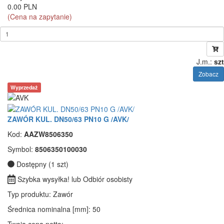
0.00 PLN
(Cena na zapytanie)
J.m.:
szt
Zobacz
Wyprzedaż
ZAWÓR KUL. DN50/63 PN10 G /AVK/
Kod:
AAZW8506350
Symbol:
8506350100030
Dostępny (1 szt)
Szybka wysyłka! lub Odbiór osobisty
Typ produktu
: Zawór
Średnica nominalna [mm]
: 50
Twoja cena netto: