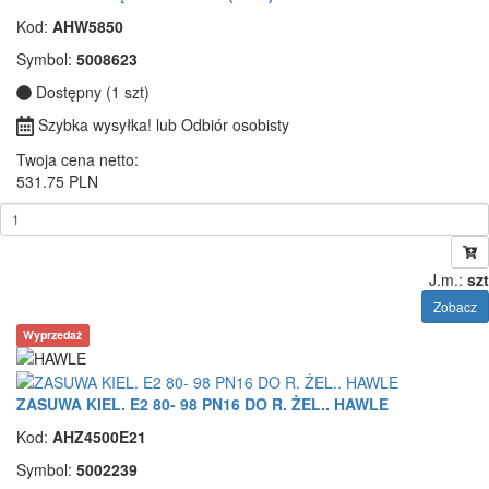
Kod:
AHW5850
Symbol:
5008623
Dostępny (1 szt)
Szybka wysyłka! lub Odbiór osobisty
Twoja cena netto:
531.75 PLN
J.m.:
szt
Zobacz
Wyprzedaż
ZASUWA KIEL. E2 80- 98 PN16 DO R. ŻEL.. HAWLE
Kod:
AHZ4500E21
Symbol:
5002239