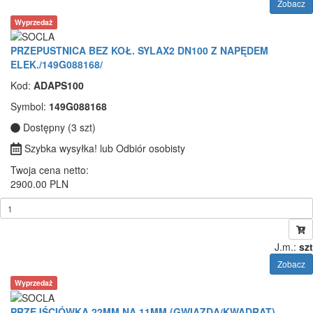
Zobacz
Wyprzedaż
PRZEPUSTNICA BEZ KOŁ. SYLAX2 DN100 Z NAPĘDEM
ELEK./149G088168/
Kod:
ADAPS100
Symbol:
149G088168
Dostępny (3 szt)
Szybka wysyłka! lub Odbiór osobisty
Twoja cena netto:
2900.00 PLN
J.m.:
szt
Zobacz
Wyprzedaż
PRZEJŚCIÓWKA 22MM NA 11MM (GWIAZDA/KWADRAT)