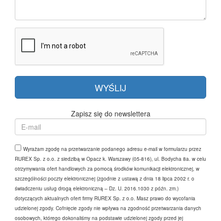
Zapisz się do newslettera
Wyrażam zgodę na przetwarzanie podanego adresu e-mail w formularzu przez
RUREX Sp. z o.o. z siedzibą w Opacz k. Warszawy (05-816), ul. Bodycha 8a. w celu
otrzymywania ofert handlowych za pomocą środków komunikacji elektronicznej, w
szczególności poczty elektronicznej (zgodnie z ustawą z dnia 18 lipca 2002 r. o
świadczeniu usług drogą elektroniczną – Dz. U. 2016.1030 z późn. zm.)
dotyczących aktualnych ofert firmy RUREX Sp. z o.o. Masz prawo do wycofania
udzielonej zgody. Cofnięcie zgody nie wpływa na zgodność przetwarzania danych
osobowych, którego dokonaliśmy na podstawie udzielonej zgody przed jej