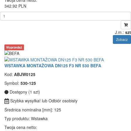
342.92 PLN
J.m.:
szt
Zobacz
Wyprzedaż
WSTAWKA MONTAŻOWA DN125 F3 NR 530 BEFA
Kod:
ABJW0125
Symbol:
530-125
Dostępny (1 szt)
Szybka wysyłka! lub Odbiór osobisty
Średnica nominalna [mm]
: 125
Typ produktu
: Wstawka
Twoja cena netto: