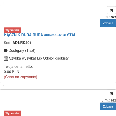
J.m.:
szt
Zobacz
Wyprzedaż
ŁĄCZNIK RURA RURA 400/399-413/ STAL
Kod:
ADŁRK401
Dostępny (1 szt)
Szybka wysyłka! lub Odbiór osobisty
Twoja cena netto:
0.00 PLN
(Cena na zapytanie)
J.m.:
szt
Zobacz
Wyprzedaż