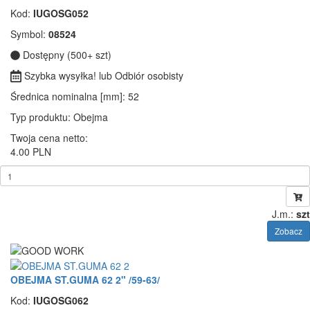
Kod:
IUGOSG052
Symbol:
08524
Dostępny (500+ szt)
Szybka wysyłka! lub Odbiór osobisty
Średnica nominalna [mm]
: 52
Typ produktu
: Obejma
Twoja cena netto:
4.00 PLN
J.m.:
szt
Zobacz
OBEJMA ST.GUMA 62 2" /59-63/
Kod:
IUGOSG062