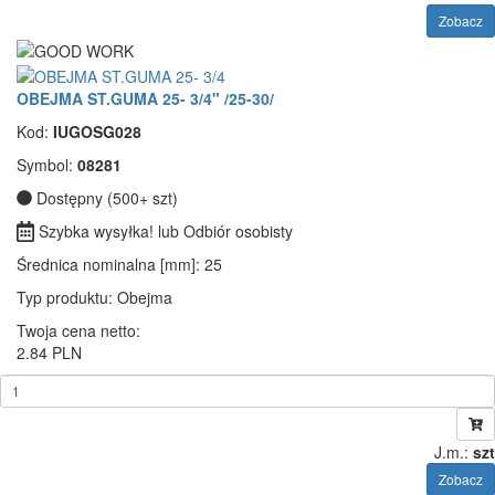
Zobacz
OBEJMA ST.GUMA 25- 3/4" /25-30/
Kod:
IUGOSG028
Symbol:
08281
Dostępny (500+ szt)
Szybka wysyłka! lub Odbiór osobisty
Średnica nominalna [mm]
: 25
Typ produktu
: Obejma
Twoja cena netto:
2.84 PLN
J.m.:
szt
Zobacz