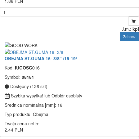
1.86 PLN
J.m.:
kpl
Zobacz
OBEJMA ST.GUMA 16- 3/8" /15-19/
Kod:
IUGOSG016
Symbol:
08181
Dostępny (126 szt)
Szybka wysyłka! lub Odbiór osobisty
Średnica nominalna [mm]
: 16
Typ produktu
: Obejma
Twoja cena netto:
2.44 PLN