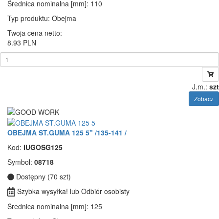
Średnica nominalna [mm]
: 110
Typ produktu
: Obejma
Twoja cena netto:
8.93 PLN
J.m.:
szt
Zobacz
OBEJMA ST.GUMA 125 5" /135-141 /
Kod:
IUGOSG125
Symbol:
08718
Dostępny (70 szt)
Szybka wysyłka! lub Odbiór osobisty
Średnica nominalna [mm]
: 125