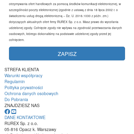
otrzymywania ofert handlowych za pomocą środków komunikacji elektronicznej, w
szczególności poczty elektronicznej (zgodnie z ustawą z dnia 18 lipca 2002 r. o
świadczeniu usług drogą elektroniczną – Dz. U. 2016.1030 z późn. zm.)
dotyczących aktualnych ofert firmy RUREX Sp. z o.o. Masz prawo do wycofania
udzielonej zgody. Cofnięcie zgody nie wpływa na zgodność przetwarzania danych
osobowych, którego dokonaliśmy na podstawie udzielonej zgody przed jej
cofnięciem.
STREFA KLIENTA
Warunki współpracy
Regulamin
Polityka prywatności
Ochrona danych osobowych
Do Pobrania
ZNAJDZIESZ NAS
DANE KONTAKTOWE
RUREX Sp. z o.o.
05-816 Opacz k. Warszawy