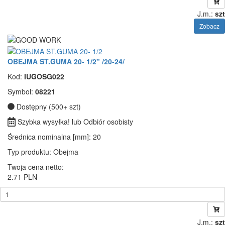
J.m.:
szt
Zobacz
OBEJMA ST.GUMA 20- 1/2" /20-24/
Kod:
IUGOSG022
Symbol:
08221
Dostępny (500+ szt)
Szybka wysyłka! lub Odbiór osobisty
Średnica nominalna [mm]
: 20
Typ produktu
: Obejma
Twoja cena netto:
2.71 PLN
J.m.:
szt