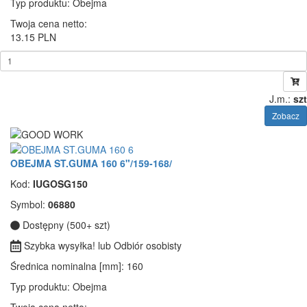
Typ produktu
: Obejma
Twoja cena netto:
13.15 PLN
J.m.:
szt
Zobacz
OBEJMA ST.GUMA 160 6"/159-168/
Kod:
IUGOSG150
Symbol:
06880
Dostępny (500+ szt)
Szybka wysyłka! lub Odbiór osobisty
Średnica nominalna [mm]
: 160
Typ produktu
: Obejma