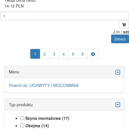
Twoja cena netto:
14.12 PLN
J.m.:
szt
Zobacz
1
2
3
4
5
6
Menu
Powrót do: UCHWYTY I MOCOWANIA
Typ produktu
Szyna montażowa (17)
Obejma (14)