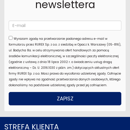
newslettera
Wyrażam zgodę na przetwarzanie podanego adresu e-mail w
formularzu przez RUREX Sp. z o.o. z siedzibą w Opacz k. Warszawy (05-816),
ul. Bodycha 8a. w celu otrzymywania ofert handlowych za pomocą
środków komunikacji elektronicznej, w szczególności poczty elektronicznej
(zgodnie z ustawą z dnia 18 lipca 2002 r. o świadczeniu usług drogą
elektroniczną – Dz. U. 2016.1030 z późn. zm.) dotyczących aktualnych ofert
firmy RUREX Sp. z o.o. Masz prawo do wycofania udzielonej zgody. Cofnięcie
zgody nie wpływa na zgodność przetwarzania danych osobowych, którego
dokonaliśmy na podstawie udzielonej zgody przed jej cofnięciem.
STREFA KLIENTA