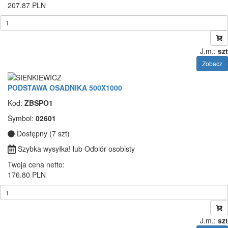
207.87 PLN
J.m.:
szt
Zobacz
PODSTAWA OSADNIKA 500X1000
Kod:
ZBSPO1
Symbol:
02601
Dostępny (7 szt)
Szybka wysyłka! lub Odbiór osobisty
Twoja cena netto:
176.80 PLN
J.m.:
szt