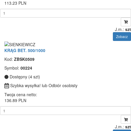
113.23 PLN
J.m.:
szt
Zobacz
KRĄG BET. 500/1000
Kod:
ZBSK0509
Symbol:
00224
Dostępny (4 szt)
Szybka wysyłka! lub Odbiór osobisty
Twoja cena netto:
136.89 PLN
J.m.:
szt