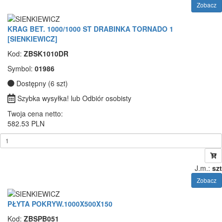
Zobacz
KRAG BET. 1000/1000 ST DRABINKA TORNADO 1
[SIENKIEWICZ]
Kod:
ZBSK1010DR
Symbol:
01986
Dostępny (6 szt)
Szybka wysyłka! lub Odbiór osobisty
Twoja cena netto:
582.53 PLN
J.m.:
szt
Zobacz
PŁYTA POKRYW.1000X500X150
Kod:
ZBSPB051