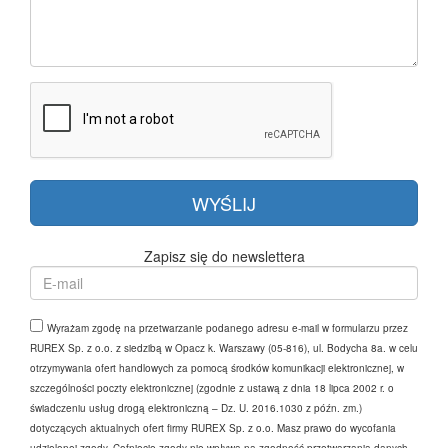
Zapisz się do newslettera
Wyrażam zgodę na przetwarzanie podanego adresu e-mail w formularzu przez
RUREX Sp. z o.o. z siedzibą w Opacz k. Warszawy (05-816), ul. Bodycha 8a. w celu
otrzymywania ofert handlowych za pomocą środków komunikacji elektronicznej, w
szczególności poczty elektronicznej (zgodnie z ustawą z dnia 18 lipca 2002 r. o
świadczeniu usług drogą elektroniczną – Dz. U. 2016.1030 z późn. zm.)
dotyczących aktualnych ofert firmy RUREX Sp. z o.o. Masz prawo do wycofania
udzielonej zgody. Cofnięcie zgody nie wpływa na zgodność przetwarzania danych