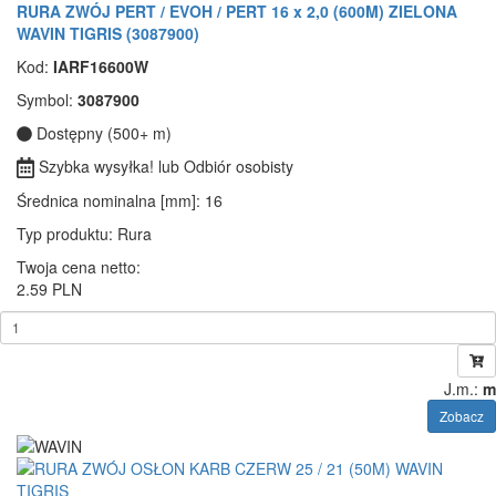
RURA ZWÓJ PERT / EVOH / PERT 16 x 2,0 (600M) ZIELONA
WAVIN TIGRIS (3087900)
Kod:
IARF16600W
Symbol:
3087900
Dostępny (500+ m)
Szybka wysyłka! lub Odbiór osobisty
Średnica nominalna [mm]
: 16
Typ produktu
: Rura
Twoja cena netto:
2.59 PLN
J.m.:
m
Zobacz