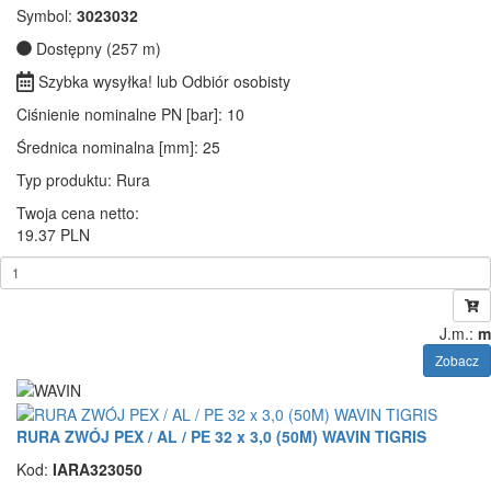
Symbol:
3023032
Dostępny (257 m)
Szybka wysyłka! lub Odbiór osobisty
Ciśnienie nominalne PN [bar]
: 10
Średnica nominalna [mm]
: 25
Typ produktu
: Rura
Twoja cena netto:
19.37 PLN
J.m.:
m
Zobacz
RURA ZWÓJ PEX / AL / PE 32 x 3,0 (50M) WAVIN TIGRIS
Kod:
IARA323050