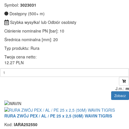
Symbol:
3023031
Dostępny (500+ m)
Szybka wysyłka! lub Odbiór osobisty
Ciśnienie nominalne PN [bar]
: 10
Średnica nominalna [mm]
: 20
Typ produktu
: Rura
Twoja cena netto:
12.27 PLN
J.m.:
m
Zobacz
RURA ZWÓJ PEX / AL / PE 25 x 2,5 (50M) WAVIN TIGRIS
Kod:
IARA252550