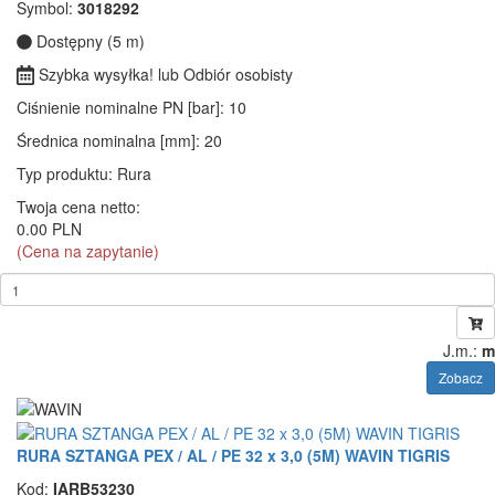
Symbol:
3018292
Dostępny (5 m)
Szybka wysyłka! lub Odbiór osobisty
Ciśnienie nominalne PN [bar]
: 10
Średnica nominalna [mm]
: 20
Typ produktu
: Rura
Twoja cena netto:
0.00 PLN
(Cena na zapytanie)
J.m.:
m
Zobacz
RURA SZTANGA PEX / AL / PE 32 x 3,0 (5M) WAVIN TIGRIS
Kod:
IARB53230