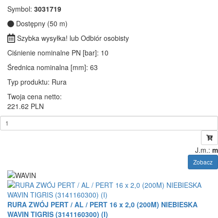
Symbol:
3031719
Dostępny (50 m)
Szybka wysyłka! lub Odbiór osobisty
Ciśnienie nominalne PN [bar]
: 10
Średnica nominalna [mm]
: 63
Typ produktu
: Rura
Twoja cena netto:
221.62 PLN
J.m.:
m
Zobacz
RURA ZWÓJ PERT / AL / PERT 16 x 2,0 (200M) NIEBIESKA
WAVIN TIGRIS (3141160300) (I)