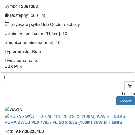
Symbol:
3061202
Dostępny (500+ m)
Szybka wysyłka! lub Odbiór osobisty
Ciśnienie nominalne PN [bar]
: 10
Średnica nominalna [mm]
: 16
Typ produktu
: Rura
Twoja cena netto:
4.46 PLN
J.m.:
m
Zobacz
RURA ZWÓJ PEX / AL / PE 20 x 2,25 (100M) WAVIN TIGRIS
Kod:
IARA20225100