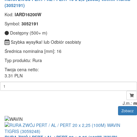
(3052191)
Kod:
IARD16200W
Symbol:
3052191
Dostępny (500+ m)
Szybka wysyłka! lub Odbiór osobisty
Średnica nominalna [mm]
: 16
Typ produktu
: Rura
Twoja cena netto:
3.31 PLN
J.m.:
m
Zobacz