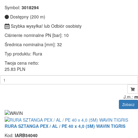
Symbol:
3018294
Dostępny (200 m)
Szybka wysyłka! lub Odbiór osobisty
Ciśnienie nominalne PN [bar]
: 10
Średnica nominalna [mm]
: 32
Typ produktu
: Rura
Twoja cena netto:
25.83 PLN
J.m.:
m
Zobacz
RURA SZTANGA PEX / AL / PE 40 x 4,0 (5M) WAVIN TIGRIS
Kod:
IARB54040