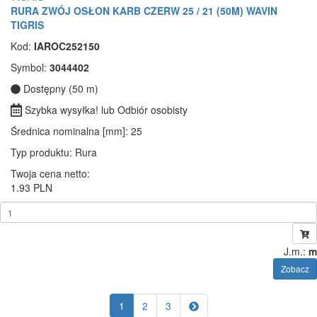
RURA ZWÓJ OSŁON KARB CZERW 25 / 21 (50M) WAVIN
TIGRIS
Kod:
IAROC252150
Symbol:
3044402
Dostępny (50 m)
Szybka wysyłka! lub Odbiór osobisty
Średnica nominalna [mm]
: 25
Typ produktu
: Rura
Twoja cena netto:
1.93 PLN
J.m.:
m
Zobacz
1
2
3