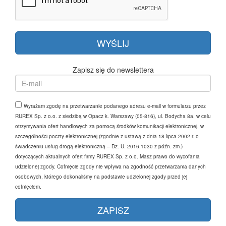
Zapisz się do newslettera
Wyrażam zgodę na przetwarzanie podanego adresu e-mail w formularzu przez
RUREX Sp. z o.o. z siedzibą w Opacz k. Warszawy (05-816), ul. Bodycha 8a. w celu
otrzymywania ofert handlowych za pomocą środków komunikacji elektronicznej, w
szczególności poczty elektronicznej (zgodnie z ustawą z dnia 18 lipca 2002 r. o
świadczeniu usług drogą elektroniczną – Dz. U. 2016.1030 z późn. zm.)
dotyczących aktualnych ofert firmy RUREX Sp. z o.o. Masz prawo do wycofania
udzielonej zgody. Cofnięcie zgody nie wpływa na zgodność przetwarzania danych
osobowych, którego dokonaliśmy na podstawie udzielonej zgody przed jej
cofnięciem.