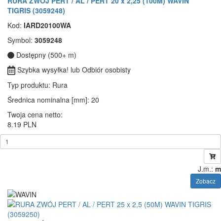
RURA ZWÓJ PERT / AL / PERT 20 x 2,25 (100M) WAVIN
TIGRIS (3059248)
Kod:
IARD20100WA
Symbol:
3059248
Dostępny (500+ m)
Szybka wysyłka! lub Odbiór osobisty
Typ produktu
: Rura
Średnica nominalna [mm]
: 20
Twoja cena netto:
8.19 PLN
J.m.:
m
Zobacz