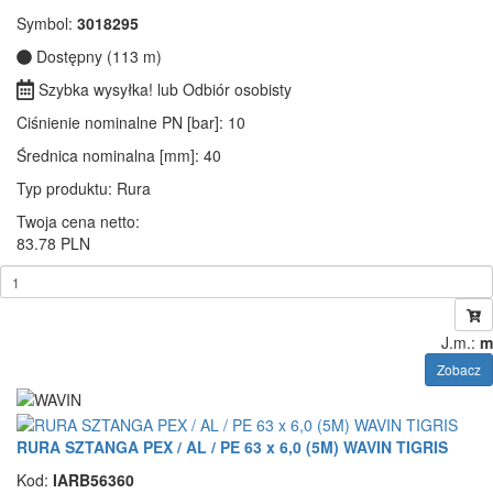
Symbol:
3018295
Dostępny (113 m)
Szybka wysyłka! lub Odbiór osobisty
Ciśnienie nominalne PN [bar]
: 10
Średnica nominalna [mm]
: 40
Typ produktu
: Rura
Twoja cena netto:
83.78 PLN
J.m.:
m
Zobacz
RURA SZTANGA PEX / AL / PE 63 x 6,0 (5M) WAVIN TIGRIS
Kod:
IARB56360