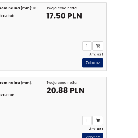
 nominalna [mm]
: 18
Twoja cena netto:
17.50 PLN
uktu
: Łuk
J.m.:
szt
Zobacz
 nominalna [mm]
:
Twoja cena netto:
20.88 PLN
uktu
: Łuk
J.m.:
szt
Zobacz