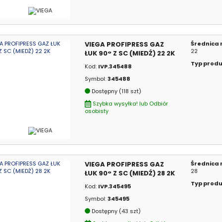
VIEGA PROFIPRESS GAZ
Średnica
22
ŁUK 90° Z SC (MIEDŹ) 22 2K
Typ prod
Kod:
IVP.345488
Symbol:
345488
Dostępny (118 szt)
Szybka wysyłka! lub Odbiór
osobisty
VIEGA PROFIPRESS GAZ
Średnica
28
ŁUK 90° Z SC (MIEDŹ) 28 2K
Typ prod
Kod:
IVP.345495
Symbol:
345495
Dostępny (43 szt)