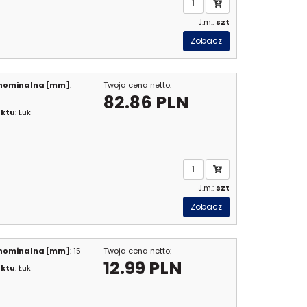
J.m.:
szt
Zobacz
 nominalna [mm]
:
Twoja cena netto:
82.86 PLN
uktu
: Łuk
J.m.:
szt
Zobacz
 nominalna [mm]
: 15
Twoja cena netto:
12.99 PLN
uktu
: Łuk