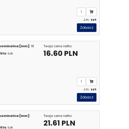
J.m.:
szt
Zobacz
 nominalna [mm]
: 18
Twoja cena netto:
16.60 PLN
uktu
: Łuk
J.m.:
szt
Zobacz
 nominalna [mm]
:
Twoja cena netto:
21.61 PLN
uktu
: Łuk