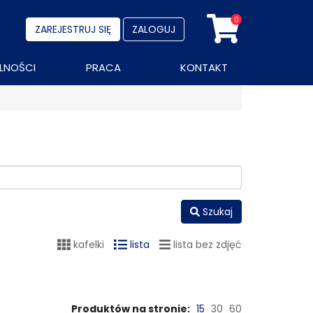
0
ZAREJESTRUJ SIĘ
ZALOGUJ
LNOŚCI
PRACA
KONTAKT
Szukaj
kafelki
lista
lista bez zdjęć
Produktów na stronie:
15
30
60