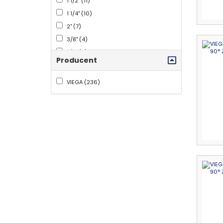
1 1/2" (11)
1 1/4" (10)
2" (7)
3/8" (4)
7/8" (2)
Producent
1 3/8" (2)
1 1/8" (1)
VIEGA (236)
2 1/2" (1)