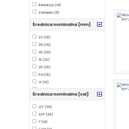
Redukcja (14)
Zaślepka (8)
Średnica nominalna [mm]
22 (28)
28 (26)
42 (26)
15 (25)
35 (25)
54 (25)
12 (19)
18 (18)
Średnica nominalna [cal]
22 (15)
18 (11)
1/2" (38)
28 (9)
3/4" (26)
15 (8)
1" (19)
1 (1)