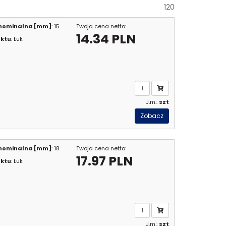
120
 nominalna [mm]
: 15
Twoja cena netto:
14.34 PLN
uktu
: Łuk
J.m.:
szt
Zobacz
 nominalna [mm]
: 18
Twoja cena netto:
17.97 PLN
uktu
: Łuk
J.m.:
szt