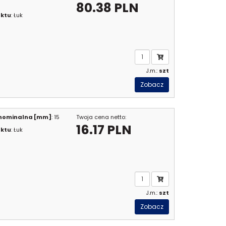
80.38 PLN
uktu
: Łuk
J.m.:
szt
Zobacz
 nominalna [mm]
: 15
Twoja cena netto:
16.17 PLN
uktu
: Łuk
J.m.:
szt
Zobacz