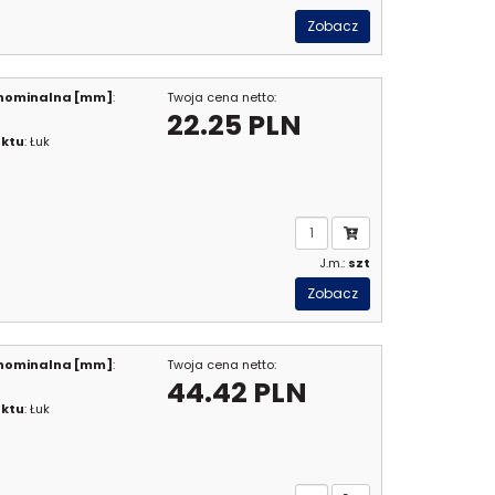
Zobacz
 nominalna [mm]
:
Twoja cena netto:
22.25 PLN
uktu
: Łuk
J.m.:
szt
Zobacz
 nominalna [mm]
:
Twoja cena netto:
44.42 PLN
uktu
: Łuk