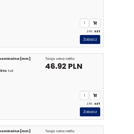
J.m.:
szt
Zobacz
 nominalna [mm]
:
Twoja cena netto:
46.92 PLN
uktu
: Łuk
J.m.:
szt
Zobacz
 nominalna [mm]
:
Twoja cena netto: