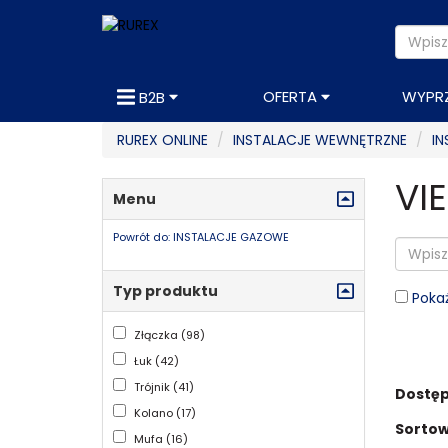
OFERTA
WYPR
B2B
RUREX ONLINE
INSTALACJE WEWNĘTRZNE
I
VI
Menu
Powrót do: INSTALACJE GAZOWE
Typ produktu
Pokaż
Złączka (98)
Łuk (42)
Trójnik (41)
Dostęp
Kolano (17)
Sortow
Mufa (16)