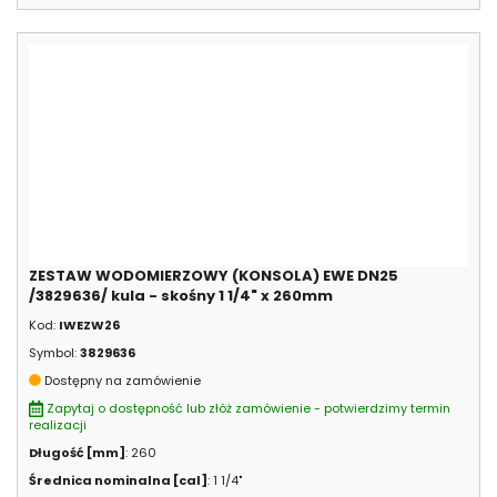
ZESTAW WODOMIERZOWY (KONSOLA) EWE DN25
/3829636/ kula - skośny 1 1/4" x 260mm
Kod:
IWEZW26
Symbol:
3829636
Dostępny na zamówienie
Zapytaj o dostępność lub złóż zamówienie - potwierdzimy termin
realizacji
Długość [mm]
: 260
Średnica nominalna [cal]
: 1 1/4"