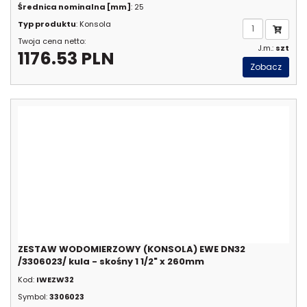
Średnica nominalna [mm]
: 25
Typ produktu
: Konsola
Twoja cena netto:
J.m.:
szt
1176.53 PLN
Zobacz
ZESTAW WODOMIERZOWY (KONSOLA) EWE DN32
/3306023/ kula - skośny 1 1/2" x 260mm
Kod:
IWEZW32
Symbol:
3306023