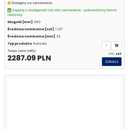
Dostępny na zamówienie
Zapytaj o dostępność lub złóż zamówienie - potwierdzimy termin
realizacji
Długość [mm]
: 260
Średnica nominalna [cal]
: 1 1/2"
Średnica nominalna [mm]
: 32
Typ produktu
: Konsola
Twoja cena netto:
J.m.:
szt
2287.09 PLN
Zobacz