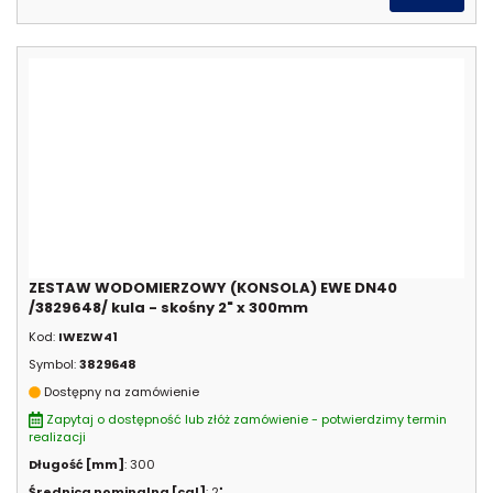
ZESTAW WODOMIERZOWY (KONSOLA) EWE DN40
/3829648/ kula - skośny 2" x 300mm
Kod:
IWEZW41
Symbol:
3829648
Dostępny na zamówienie
Zapytaj o dostępność lub złóż zamówienie - potwierdzimy termin
realizacji
Długość [mm]
: 300
Średnica nominalna [cal]
: 2"