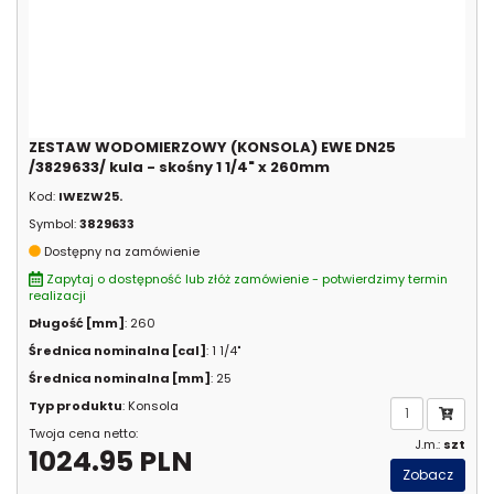
ZESTAW WODOMIERZOWY (KONSOLA) EWE DN25
/3829633/ kula - skośny 1 1/4" x 260mm
Kod:
IWEZW25.
Symbol:
3829633
Dostępny na zamówienie
Zapytaj o dostępność lub złóż zamówienie - potwierdzimy termin
realizacji
Długość [mm]
: 260
Średnica nominalna [cal]
: 1 1/4"
Średnica nominalna [mm]
: 25
Typ produktu
: Konsola
Twoja cena netto:
J.m.:
szt
1024.95 PLN
Zobacz