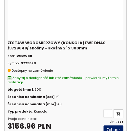
ZESTAW WODOMIERZOWY (KONSOLA) EWE DN40
/3729648/ skośny - skośny 2" x 300mm
Kod:
IWEZW40
Symbol:
3729648
Dostępny na zamówienie
Zapytaj o dostępność lub złóż zamówienie - potwierdzimy termin
realizacji
Długość [mm]
: 300
Średnica nominalna [cal]
: 2"
Średnica nominalna [mm]
: 40
Typ produktu
: Konsola
Twoja cena netto:
J.m.:
szt
3156.96 PLN
Zobacz