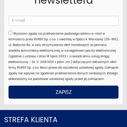
newslettera
Wyrażam zgodę na przetwarzanie podanego adresu e-mail w
formularzu przez RUREX Sp. z o.o. z siedzibą w Opacz k. Warszawy (05-816),
ul. Bodycha 8a. w celu otrzymywania ofert handlowych za pomocą
środków komunikacji elektronicznej, w szczególności poczty elektronicznej
(zgodnie z ustawą z dnia 18 lipca 2002 r. o świadczeniu usług drogą
elektroniczną – Dz. U. 2016.1030 z późn. zm.) dotyczących aktualnych ofert
firmy RUREX Sp. z o.o. Masz prawo do wycofania udzielonej zgody. Cofnięcie
zgody nie wpływa na zgodność przetwarzania danych osobowych, którego
dokonaliśmy na podstawie udzielonej zgody przed jej cofnięciem.
STREFA KLIENTA