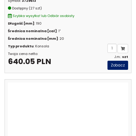
Symbol:
3729613
Dostępny (27 szt)
Szybka wysyłka! lub Odbiór osobisty
Długość [mm]
: 190
Średnica nominalna [cal]
: 1"
Średnica nominalna [mm]
: 20
Typ produktu
: Konsola
Twoja cena netto:
J.m.:
szt
640.05 PLN
Zobacz