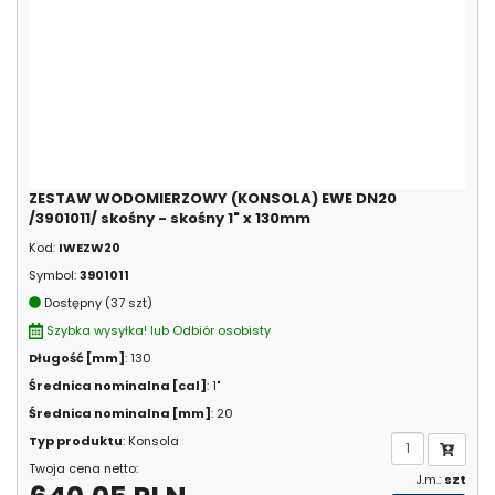
ZESTAW WODOMIERZOWY (KONSOLA) EWE DN20
/3901011/ skośny - skośny 1" x 130mm
Kod:
IWEZW20
Symbol:
3901011
Dostępny (37 szt)
Szybka wysyłka! lub Odbiór osobisty
Długość [mm]
: 130
Średnica nominalna [cal]
: 1"
Średnica nominalna [mm]
: 20
Typ produktu
: Konsola
Twoja cena netto:
J.m.:
szt