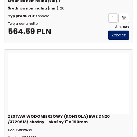
Średnica nominalna [cal]
: 1"
Średnica nominalna [mm]
: 20
Typ produktu
: Konsola
Twoja cena netto:
J.m.:
szt
564.59 PLN
Zobacz
ZESTAW WODOMIERZOWY (KONSOLA) EWE DN20
/3729613/ skośny - skośny 1" x 190mm
Kod:
IWEZW21