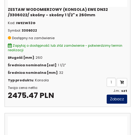
ZESTAW WODOMIERZOWY (KONSOLA) EWE DN32
/3306022/ skośny - skośny 1 1/2" x 260mm
Kod:
IWEZW32G
Symbol:
3306022
Dostępny na zamówienie
Zapytaj o dostępność lub złóż zamówienie - potwierdzimy termin
realizacji
Długość [mm]
: 260
Średnica nominalna [cal]
: 1 1/2"
Średnica nominalna [mm]
: 32
Typ produktu
: Konsola
Twoja cena netto:
J.m.:
szt
2475.47 PLN
Zobacz