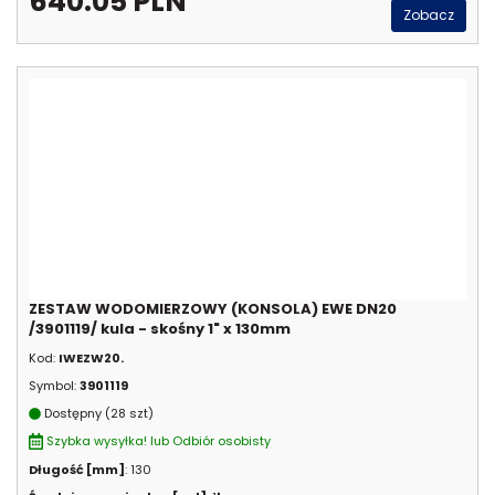
640.05 PLN
Zobacz
ZESTAW WODOMIERZOWY (KONSOLA) EWE DN20
/3901119/ kula - skośny 1" x 130mm
Kod:
IWEZW20.
Symbol:
3901119
Dostępny (28 szt)
Szybka wysyłka! lub Odbiór osobisty
Długość [mm]
: 130