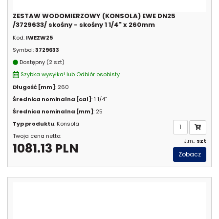
ZESTAW WODOMIERZOWY (KONSOLA) EWE DN25
/3729633/ skośny - skośny 1 1/4" x 260mm
Kod:
IWEZW25
Symbol:
3729633
Dostępny (2 szt)
Szybka wysyłka! lub Odbiór osobisty
Długość [mm]
: 260
Średnica nominalna [cal]
: 1 1/4"
Średnica nominalna [mm]
: 25
Typ produktu
: Konsola
Twoja cena netto:
J.m.:
szt
1081.13 PLN
Zobacz