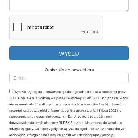
Zapisz się do newslettera
Wyrażam zgodę na przetwarzanie podanego adresu e-mail w formularzu przez
RUREX Sp. z o.o. z siedzibą w Opacz k. Warszawy (05-816), ul. Bodycha 8a. w celu
otrzymywania ofert handlowych za pomocą środków komunikacji elektronicznej, w
szczególności poczty elektronicznej (zgodnie z ustawą z dnia 18 lipca 2002 r. o
świadczeniu usług drogą elektroniczną – Dz. U. 2016.1030 z późn. zm.)
dotyczących aktualnych ofert firmy RUREX Sp. z o.o. Masz prawo do wycofania
udzielonej zgody. Cofnięcie zgody nie wpływa na zgodność przetwarzania danych
osobowych, którego dokonaliśmy na podstawie udzielonej zgody przed jej