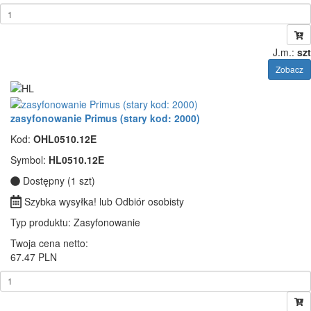
J.m.:
szt
Zobacz
zasyfonowanie Primus (stary kod: 2000)
Kod:
OHL0510.12E
Symbol:
HL0510.12E
Dostępny (1 szt)
Szybka wysyłka! lub Odbiór osobisty
Typ produktu
: Zasyfonowanie
Twoja cena netto:
67.47 PLN