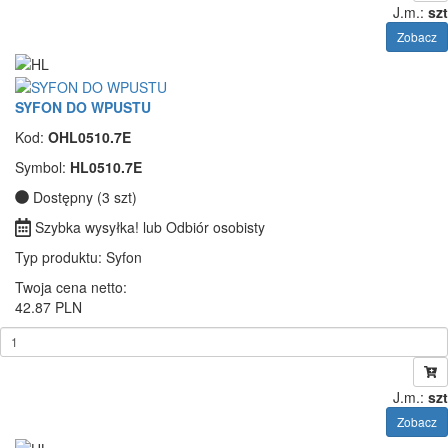
J.m.:
szt
Zobacz
SYFON DO WPUSTU
Kod:
OHL0510.7E
Symbol:
HL0510.7E
Dostępny (3 szt)
Szybka wysyłka! lub Odbiór osobisty
Typ produktu
: Syfon
Twoja cena netto:
42.87 PLN
J.m.:
szt
Zobacz