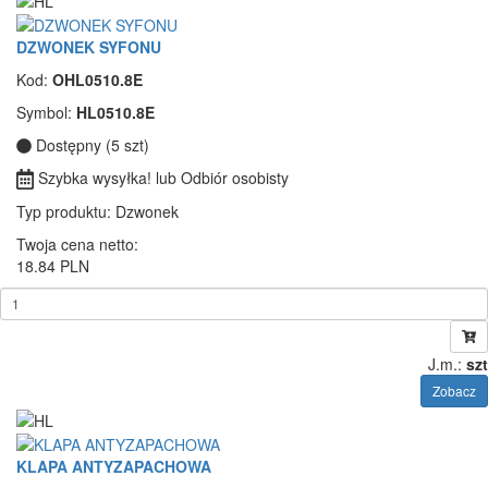
DZWONEK SYFONU
Kod:
OHL0510.8E
Symbol:
HL0510.8E
Dostępny (5 szt)
Szybka wysyłka! lub Odbiór osobisty
Typ produktu
: Dzwonek
Twoja cena netto:
18.84 PLN
J.m.:
szt
Zobacz
KLAPA ANTYZAPACHOWA