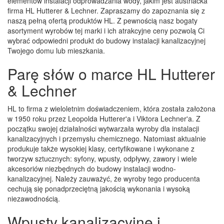
elementów instalacji odprowadzania wody, jakim jest austriacka
firma HL Hutterer & Lechner. Zapraszamy do zapoznania się z
naszą pełną ofertą produktów HL. Z pewnością nasz bogaty
asortyment wyrobów tej marki i ich atrakcyjne ceny pozwolą Ci
wybrać odpowiedni produkt do budowy instalacji kanalizacyjnej
Twojego domu lub mieszkania.
Parę słów o marce HL Hutterer
& Lechner
HL to firma z wieloletnim doświadczeniem, która została założona
w 1950 roku przez Leopolda Hutterer'a i Viktora Lechner'a. Z
początku swojej działalności wytwarzała wyroby dla instalacji
kanalizacyjnych i przemysłu chemicznego. Natomiast aktualnie
produkuje także wysokiej klasy, certyfikowane i wykonane z
tworzyw sztucznych: syfony, wpusty, odpływy, zawory i wiele
akcesoriów niezbędnych do budowy instalacji wodno-
kanalizacyjnej. Należy zauważyć, że wyroby tego producenta
cechują się ponadprzeciętną jakością wykonania i wysoką
niezawodnością.
Wpusty kanalizacyjne i