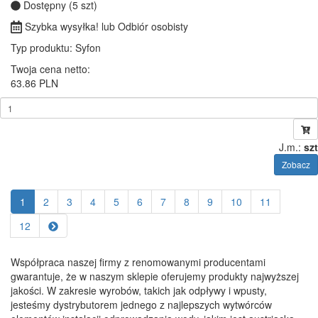
Dostępny (5 szt)
Szybka wysyłka! lub Odbiór osobisty
Typ produktu
: Syfon
Twoja cena netto:
63.86 PLN
J.m.:
szt
Zobacz
1
2
3
4
5
6
7
8
9
10
11
12
Współpraca naszej firmy z renomowanymi producentami
gwarantuje, że w naszym sklepie oferujemy produkty najwyższej
jakości. W zakresie wyrobów, takich jak odpływy i wpusty,
jesteśmy dystrybutorem jednego z najlepszych wytwórców