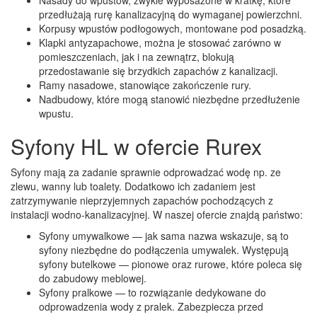
Nasady do wpustów, zwykle wyposażone w kratkę, które
przedłużają rurę kanalizacyjną do wymaganej powierzchni.
Korpusy wpustów podłogowych, montowane pod posadzką.
Klapki antyzapachowe, można je stosować zarówno w
pomieszczeniach, jak i na zewnątrz, blokują
przedostawanie się brzydkich zapachów z kanalizacji.
Ramy nasadowe, stanowiące zakończenie rury.
Nadbudowy, które mogą stanowić niezbędne przedłużenie
wpustu.
Syfony HL w ofercie Rurex
Syfony mają za zadanie sprawnie odprowadzać wodę np. ze
zlewu, wanny lub toalety. Dodatkowo ich zadaniem jest
zatrzymywanie nieprzyjemnych zapachów pochodzących z
instalacji wodno-kanalizacyjnej. W naszej ofercie znajdą państwo:
Syfony umywalkowe — jak sama nazwa wskazuje, są to
syfony niezbędne do podłączenia umywalek. Występują
syfony butelkowe — pionowe oraz rurowe, które poleca się
do zabudowy meblowej.
Syfony pralkowe — to rozwiązanie dedykowane do
odprowadzenia wody z pralek. Zabezpiecza przed