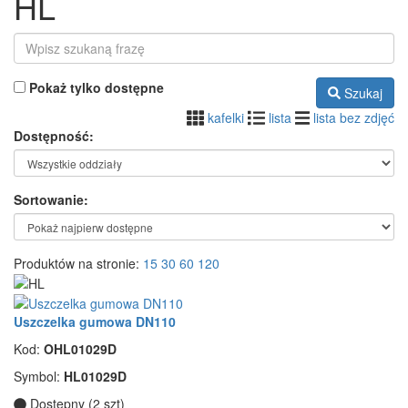
HL
Pokaż tylko dostępne
Szukaj
kafelki
lista
lista bez zdjęć
Dostępność:
Sortowanie:
Produktów na stronie:
15
30
60
120
Uszczelka gumowa DN110
Kod:
OHL01029D
Symbol:
HL01029D
Dostępny (2 szt)