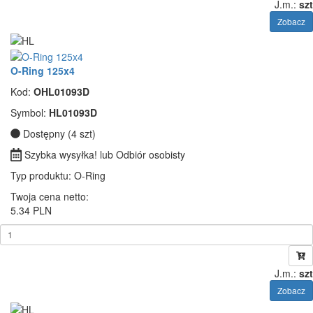
J.m.:
szt
Zobacz
O-Ring 125x4
Kod:
OHL01093D
Symbol:
HL01093D
Dostępny (4 szt)
Szybka wysyłka! lub Odbiór osobisty
Typ produktu
: O-Ring
Twoja cena netto:
5.34 PLN
J.m.:
szt
Zobacz