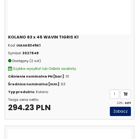
KOLANO 63 x 45 WAVIN TIGRIS K1
Kod:
IAKAK6345K1
Symbol:
3027849
Dostępny (2 szt)
Szybka wysyłka! lub Odbiór osobisty
Ciśnienie nominalne PN [bar]
: 10
Średnica nominalna [mm]
: 63
Typ produktu
: Kolano
Twoja cena netto:
J.m.:
szt
294.23 PLN
Zobacz