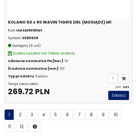
KOLANO 50 x 90 WAVIN TIGRIS DRL (MOSIĄDZ) M1
Kod:
IAKAM5090M1
Symbol:
3090838
Dostępny (6 szt)
Szybka wysyłka! lub Odbiór osobisty
Ciśnienie nominalne PN [bar]
: 10
Średnica nominalna [mm]
: 50
Typ produktu
: Kolano
Twoja cena netto:
J.m.:
szt
269.72 PLN
Zobacz
1
2
3
4
5
6
7
8
9
10
11
12