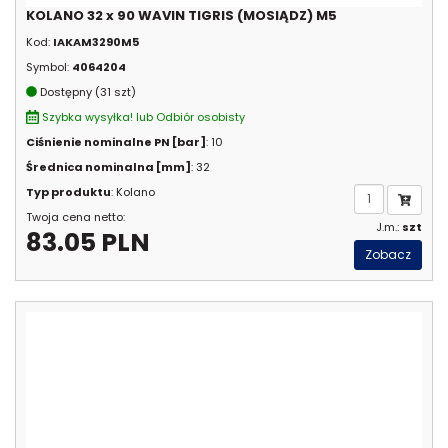
KOLANO 32 x 90 WAVIN TIGRIS (MOSIĄDZ) M5
Kod:
IAKAM3290M5
Symbol:
4064204
Dostępny (31 szt)
Szybka wysyłka! lub Odbiór osobisty
Ciśnienie nominalne PN [bar]
: 10
Średnica nominalna [mm]
: 32
Typ produktu
: Kolano
Twoja cena netto:
J.m.:
szt
83.05 PLN
Zobacz