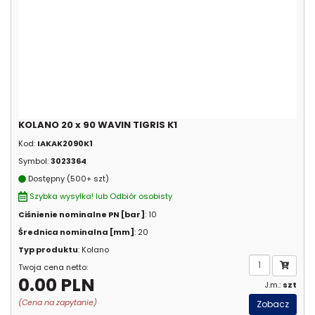
KOLANO 20 x 90 WAVIN TIGRIS K1
Kod:
IAKAK2090K1
Symbol:
3023364
Dostępny (500+ szt)
Szybka wysyłka! lub Odbiór osobisty
Ciśnienie nominalne PN [bar]
: 10
Średnica nominalna [mm]
: 20
Typ produktu
: Kolano
Twoja cena netto:
0.00 PLN
J.m.:
szt
(Cena na zapytanie)
Zobacz