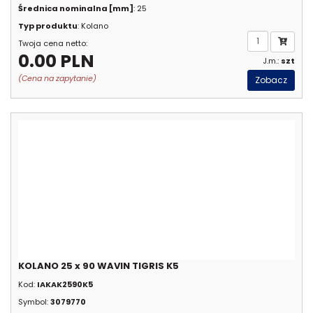
Średnica nominalna [mm]
: 25
Typ produktu
: Kolano
Twoja cena netto:
0.00 PLN
J.m.:
szt
(Cena na zapytanie)
Zobacz
KOLANO 25 x 90 WAVIN TIGRIS K5
Kod:
IAKAK2590K5
Symbol:
3079770