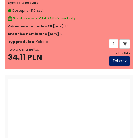
Symbol:
4064202
Dostępny (110 szt)
Szybka wysyłka! lub Odbiór osobisty
Ciśnienie nominalne PN [bar]
: 10
Średnica nominalna [mm]
: 25
Typ produktu
: Kolano
Twoja cena netto:
J.m.:
szt
34.11 PLN
Zobacz