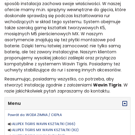
sposób instalacja zachowa swoje właściwości. W naszej
ofercie mamy m.in. sprężyny wewnętrzne do gięcia, które
doskonale sprawdzą się podczas kształtowania rur
wchodzących w skład tego systemu. System obejmuje
także szeroką gamę kształtek tworzywowych K5,
mosiężnych M5 pierścienowych MX. W naszym
asortymencie znajdują się też płytki montażowe pod
baterie. Dzięki temu łatwiej zamocować nie tylko samą
baterię, ale też zawory instalacyjne. Naszym klientom
proponujemy wysokiej jakości zaślepki oraz przyłącza
kompatybilne z systemem Wavin Tigris. Posiadamy też
uchwyty stabilizujące do rur i szereg innych akcesoriów.
Reasumując, posiadamy wszystko, co potrzeba, aby
stworzyć instalację zgodnie z założeniami
Wavin Tigris
. W
razie jakichkolwiek pytań zapraszamy do kontaktu.
Menu
Powrót do: WODA ZIMNA / CIEPŁA
ALUPEX TIGRIS WAVIN KSZTAŁTKI (366)
ALUPEX TIGRIS MX WAVIN KSZTAŁTKI (82)