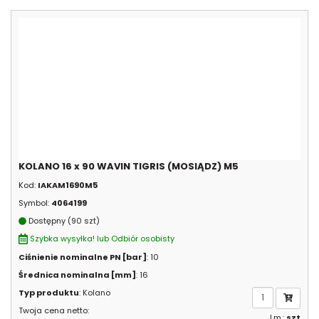
KOLANO 16 x 90 WAVIN TIGRIS (MOSIĄDZ) M5
Kod:
IAKAM1690M5
Symbol:
4064199
Dostępny (90 szt)
Szybka wysyłka! lub Odbiór osobisty
Ciśnienie nominalne PN [bar]
: 10
Średnica nominalna [mm]
: 16
Typ produktu
: Kolano
Twoja cena netto:
J.m.:
szt