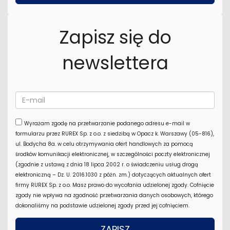
Zapisz się do
newslettera
Wyrażam zgodę na przetwarzanie podanego adresu e-mail w
formularzu przez RUREX Sp. z o.o. z siedzibą w Opacz k. Warszawy (05-816),
ul. Bodycha 8a. w celu otrzymywania ofert handlowych za pomocą
środków komunikacji elektronicznej, w szczególności poczty elektronicznej
(zgodnie z ustawą z dnia 18 lipca 2002 r. o świadczeniu usług drogą
elektroniczną – Dz. U. 2016.1030 z późn. zm.) dotyczących aktualnych ofert
firmy RUREX Sp. z o.o. Masz prawo do wycofania udzielonej zgody. Cofnięcie
zgody nie wpływa na zgodność przetwarzania danych osobowych, którego
dokonaliśmy na podstawie udzielonej zgody przed jej cofnięciem.