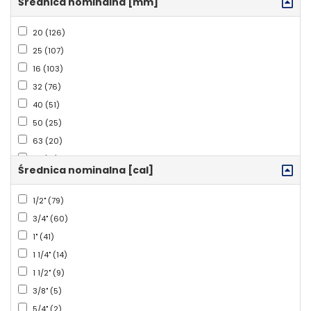
Średnica nominalna [mm]
Płytka montażowa (4)
Tuleja (4)
20 (126)
Zaślepka (3)
25 (107)
Zawór (2)
16 (103)
Przyłącze (2)
32 (76)
Uchwyt (2)
40 (51)
Rozwijak (1)
50 (25)
Adapter (1)
63 (20)
Sprężarka (1)
75 (13)
Średnica nominalna [cal]
Szczęka (1)
36 (2)
28 (2)
1/2" (79)
3/4" (60)
1" (41)
1 1/4" (14)
1 1/2" (9)
3/8" (5)
5/4" (2)