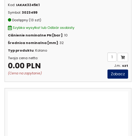
Kod:
IAKAK3245K1
Symbol:
3023499
Dostępny (13 szt)
Szybka wysyłka! lub Odbiór osobisty
Ciśnienie nominalne PN [bar]
: 10
Średnica nominalna [mm]
: 32
Typ produktu
: Kolano
Twoja cena netto:
0.00 PLN
J.m.:
szt
(Cena na zapytanie)
Zobacz