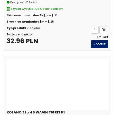
Dostępny (182 szt)
Szybka wysyłka! lub Odbiór osobisty
Ciśnienie nominalne PN [bar]
: 10
Średnica nominalna [mm]
: 25
Typ produktu
: Kolano
Twoja cena netto:
J.m.:
szt
32.96 PLN
Zobacz
KOLANO 32 x 45 WAVIN TIGRIS K1