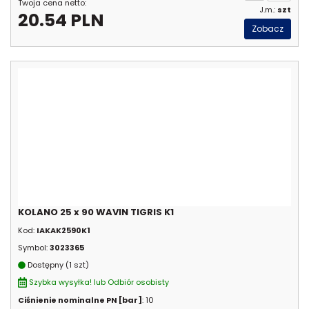
Twoja cena netto:
J.m.:
szt
20.54 PLN
Zobacz
KOLANO 25 x 90 WAVIN TIGRIS K1
Kod:
IAKAK2590K1
Symbol:
3023365
Dostępny (1 szt)
Szybka wysyłka! lub Odbiór osobisty
Ciśnienie nominalne PN [bar]
: 10