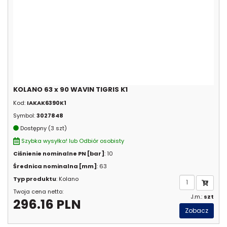
KOLANO 63 x 90 WAVIN TIGRIS K1
Kod:
IAKAK6390K1
Symbol:
3027848
Dostępny (3 szt)
Szybka wysyłka! lub Odbiór osobisty
Ciśnienie nominalne PN [bar]
: 10
Średnica nominalna [mm]
: 63
Typ produktu
: Kolano
Twoja cena netto:
J.m.:
szt
296.16 PLN
Zobacz