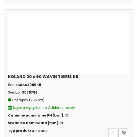
KOLANO 20 x 90 WAVIN TIGRIS K5
Kod:
IAKAK2090K5
Symbol:
3079769
Dostępny (255 szt)
Szybka wysyłka! lub Odbiór osobisty
Ciśnienie nominalne PN [bar]
: 10
Średnica nominalna [mm]
: 20
Typ produktu
: Kolano