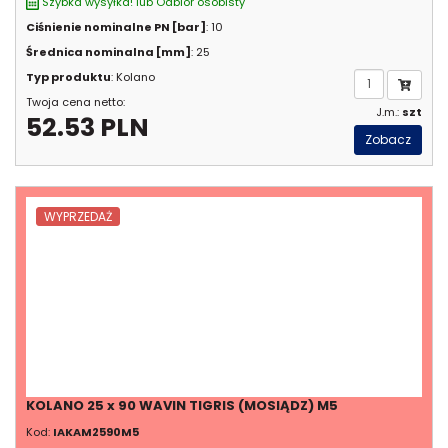
Szybka wysyłka! lub Odbiór osobisty
Ciśnienie nominalne PN [bar]
: 10
Średnica nominalna [mm]
: 25
Typ produktu
: Kolano
Twoja cena netto:
J.m.:
szt
52.53 PLN
Zobacz
WYPRZEDAŻ
KOLANO 25 x 90 WAVIN TIGRIS (MOSIĄDZ) M5
Kod:
IAKAM2590M5