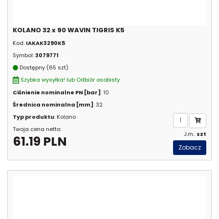
KOLANO 32 x 90 WAVIN TIGRIS K5
Kod:
IAKAK3290K5
Symbol:
3079771
Dostępny (65 szt)
Szybka wysyłka! lub Odbiór osobisty
Ciśnienie nominalne PN [bar]
: 10
Średnica nominalna [mm]
: 32
Typ produktu
: Kolano
Twoja cena netto:
J.m.:
szt
61.19 PLN
Zobacz