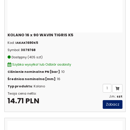
KOLANO 16 x 90 WAVIN TIGRIS K5
Kod:
IAKAK1690K5
Symbol:
3079768
Dostępny (405 szt)
Szybka wysyłka! lub Odbiór osobisty
Ciśnienie nominalne PN [bar]
: 10
Średnica nominalna [mm]
: 16
Typ produktu
: Kolano
Twoja cena netto:
J.m.:
szt
14.71 PLN
Zobacz