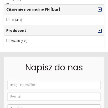
2 1/2" (2)
Ciśnienie nominalne PN [bar]
2" (2)
6/4" (1)
10 (437)
Producent
WAVIN (541)
Napisz do nas