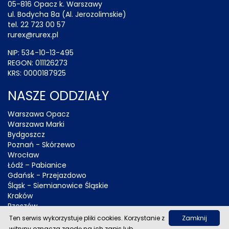
05-816 Opacz k. Warszawy
ul. Bodycha 8a (Al. Jerozolimskie)
tel. 22 723 00 57
rurex@rurex.pl
NIP: 534-10-13-495
REGON: 011126273
KRS: 0000187925
NASZE ODDZIAŁY
Warszawa Opacz
Warszawa Marki
Bydgoszcz
Poznań - Skórzewo
Wrocław
Łódź – Pabianice
Gdańsk - Przejazdowo
Śląsk - Siemianowice Śląskie
Kraków
Rzeszów
Gorzów Wielkopolski
Ten serwis wykorzystuje pliki cookies. Korzystanie z
Zamknij
Olsztyn
witryny oznacza zgodę na ich zapis lub