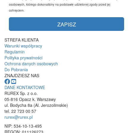
osobowych, którego dokonaliśmy na podstawie udzielonej zgody przed jej
cofnięciem.
STREFA KLIENTA
Warunki współpracy
Regulamin
Polityka prywatności
Ochrona danych osobowych
Do Pobrania
ZNAJDZIESZ NAS
DANE KONTAKTOWE
RUREX Sp. z o.o.
05-816 Opacz k. Warszawy
ul. Bodycha 8a (Al. Jerozolimskie)
tel. 22 723 00 57
rurex@rurex.pl
NIP: 534-10-13-495
REGON: 011126273