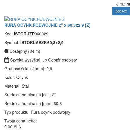
J.m.:
m
Zobacz
RURA OCYNK.PODWÓJNIE 2" x 60,3x2,9 [Z]
Kod:
ISTORUZP060329
Symbol:
ISTORUASZP.60,3x2,9
Dostępny (84 m)
Szybka wysyłka! lub Odbiór osobisty
Grubość ścianki [mm]
: 2,9
Kolor
: Ocynk
Materiał
: Stal
Średnica nominalna [cal]
: 2"
Średnica nominalna [mm]
: 60,3
Typ produktu
: Rura ocynk podwójny
Twoja cena netto:
0.00 PLN