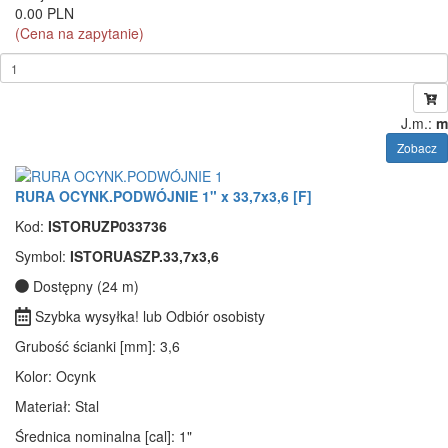
0.00 PLN
(Cena na zapytanie)
J.m.:
m
Zobacz
RURA OCYNK.PODWÓJNIE 1" x 33,7x3,6 [F]
Kod:
ISTORUZP033736
Symbol:
ISTORUASZP.33,7x3,6
Dostępny (24 m)
Szybka wysyłka! lub Odbiór osobisty
Grubość ścianki [mm]
: 3,6
Kolor
: Ocynk
Materiał
: Stal
Średnica nominalna [cal]
: 1"