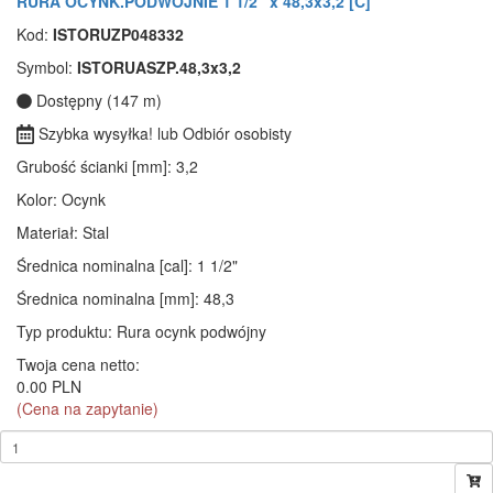
RURA OCYNK.PODWÓJNIE 1 1/2" x 48,3x3,2 [C]
Kod:
ISTORUZP048332
Symbol:
ISTORUASZP.48,3x3,2
Dostępny (147 m)
Szybka wysyłka! lub Odbiór osobisty
Grubość ścianki [mm]
: 3,2
Kolor
: Ocynk
Materiał
: Stal
Średnica nominalna [cal]
: 1 1/2"
Średnica nominalna [mm]
: 48,3
Typ produktu
: Rura ocynk podwójny
Twoja cena netto:
0.00 PLN
(Cena na zapytanie)