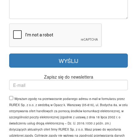
Zapisz się do newslettera
Wyrażam zgodę na przetwarzanie podanego adresu e-mail w formularzu przez
RUREX Sp. z o.o. z siedzibą w Opacz k. Warszawy (05-816), ul. Bodycha 8a. w celu
otrzymywania ofert handlowych za pomocą środków komunikacji elektronicznej, w
szczególności poczty elektronicznej (zgodnie z ustawą z dnia 18 lipca 2002 r. o
świadczeniu usług drogą elektroniczną – Dz. U. 2016.1030 z późn. zm.)
dotyczących aktualnych ofert firmy RUREX Sp. z o.o. Masz prawo do wycofania
udzielonej zgody. Cofnięcie zgody nie wpływa na zgodność przetwarzania danych