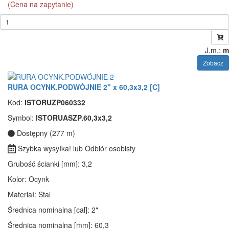
(Cena na zapytanie)
J.m.:
m
Zobacz
RURA OCYNK.PODWÓJNIE 2" x 60,3x3,2 [C]
Kod:
ISTORUZP060332
Symbol:
ISTORUASZP.60,3x3,2
Dostępny (277 m)
Szybka wysyłka! lub Odbiór osobisty
Grubość ścianki [mm]
: 3,2
Kolor
: Ocynk
Materiał
: Stal
Średnica nominalna [cal]
: 2"
Średnica nominalna [mm]
: 60,3