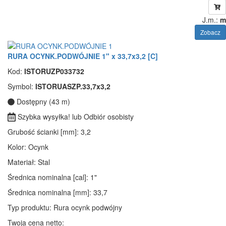
J.m.:
m
Zobacz
RURA OCYNK.PODWÓJNIE 1" x 33,7x3,2 [C]
Kod:
ISTORUZP033732
Symbol:
ISTORUASZP.33,7x3,2
Dostępny (43 m)
Szybka wysyłka! lub Odbiór osobisty
Grubość ścianki [mm]
: 3,2
Kolor
: Ocynk
Materiał
: Stal
Średnica nominalna [cal]
: 1"
Średnica nominalna [mm]
: 33,7
Typ produktu
: Rura ocynk podwójny
Twoja cena netto: