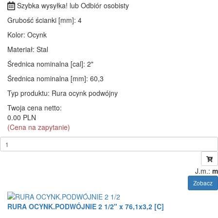
Szybka wysyłka! lub Odbiór osobisty
Grubość ścianki [mm]
: 4
Kolor
: Ocynk
Materiał
: Stal
Średnica nominalna [cal]
: 2"
Średnica nominalna [mm]
: 60,3
Typ produktu
: Rura ocynk podwójny
Twoja cena netto:
0.00 PLN
(Cena na zapytanie)
J.m.:
m
Zobacz
RURA OCYNK.PODWÓJNIE 2 1/2" x 76,1x3,2 [C]