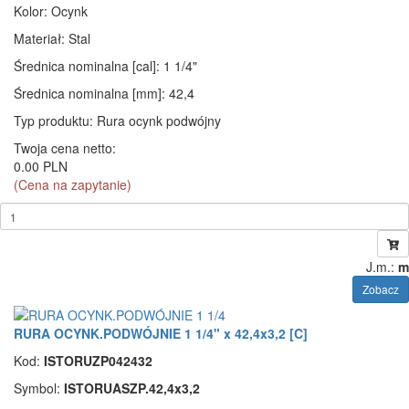
Kolor
: Ocynk
Materiał
: Stal
Średnica nominalna [cal]
: 1 1/4"
Średnica nominalna [mm]
: 42,4
Typ produktu
: Rura ocynk podwójny
Twoja cena netto:
0.00 PLN
(Cena na zapytanie)
J.m.:
m
Zobacz
RURA OCYNK.PODWÓJNIE 1 1/4" x 42,4x3,2 [C]
Kod:
ISTORUZP042432
Symbol:
ISTORUASZP.42,4x3,2