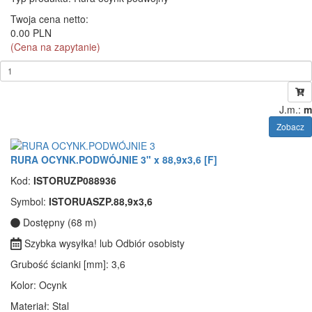
Twoja cena netto:
0.00 PLN
(Cena na zapytanie)
J.m.:
m
Zobacz
RURA OCYNK.PODWÓJNIE 3" x 88,9x3,6 [F]
Kod:
ISTORUZP088936
Symbol:
ISTORUASZP.88,9x3,6
Dostępny (68 m)
Szybka wysyłka! lub Odbiór osobisty
Grubość ścianki [mm]
: 3,6
Kolor
: Ocynk
Materiał
: Stal