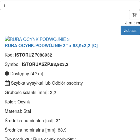
J.m.:
m
Zobacz
RURA OCYNK.PODWÓJNIE 3" x 88,9x3,2 [C]
Kod:
ISTORUZP088932
Symbol:
ISTORUASZP.88,9x3,2
Dostępny (42 m)
Szybka wysyłka! lub Odbiór osobisty
Grubość ścianki [mm]
: 3,2
Kolor
: Ocynk
Materiał
: Stal
Średnica nominalna [cal]
: 3"
Średnica nominalna [mm]
: 88,9
Typ produktu
: Rura ocynk podwójny