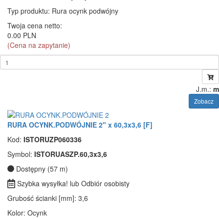
Typ produktu
: Rura ocynk podwójny
Twoja cena netto:
0.00 PLN
(Cena na zapytanie)
J.m.:
m
Zobacz
RURA OCYNK.PODWÓJNIE 2" x 60,3x3,6 [F]
Kod:
ISTORUZP060336
Symbol:
ISTORUASZP.60,3x3,6
Dostępny (57 m)
Szybka wysyłka! lub Odbiór osobisty
Grubość ścianki [mm]
: 3,6
Kolor
: Ocynk