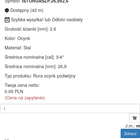
Symbol:
ISTORUASZP.26,9x2,6
Dostępny (42 m)
Szybka wysyłka! lub Odbiór osobisty
Grubość ścianki [mm]
: 2,6
Kolor
: Ocynk
Materiał
: Stal
Średnica nominalna [cal]
: 3/4"
Średnica nominalna [mm]
: 26,9
Typ produktu
: Rura ocynk podwójny
Twoja cena netto:
0.00 PLN
(Cena na zapytanie)
J.m.:
m
Zobacz