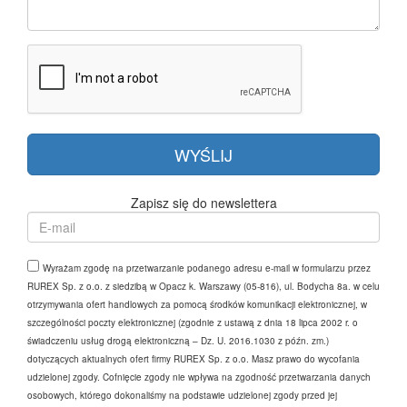
Zapisz się do newslettera
Wyrażam zgodę na przetwarzanie podanego adresu e-mail w formularzu przez
RUREX Sp. z o.o. z siedzibą w Opacz k. Warszawy (05-816), ul. Bodycha 8a. w celu
otrzymywania ofert handlowych za pomocą środków komunikacji elektronicznej, w
szczególności poczty elektronicznej (zgodnie z ustawą z dnia 18 lipca 2002 r. o
świadczeniu usług drogą elektroniczną – Dz. U. 2016.1030 z późn. zm.)
dotyczących aktualnych ofert firmy RUREX Sp. z o.o. Masz prawo do wycofania
udzielonej zgody. Cofnięcie zgody nie wpływa na zgodność przetwarzania danych
osobowych, którego dokonaliśmy na podstawie udzielonej zgody przed jej