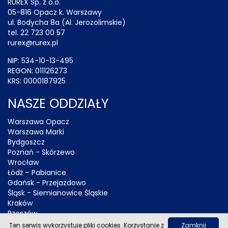
RUREX Sp. z o.o.
05-816 Opacz k. Warszawy
ul. Bodycha 8a (Al. Jerozolimskie)
tel. 22 723 00 57
rurex@rurex.pl
NIP: 534-10-13-495
REGON: 011126273
KRS: 0000187925
NASZE ODDZIAŁY
Warszawa Opacz
Warszawa Marki
Bydgoszcz
Poznań - Skórzewo
Wrocław
Łódź – Pabianice
Gdańsk - Przejazdowo
Śląsk - Siemianowice Śląskie
Kraków
Rzeszów
Gorzów Wielkopolski
Ten serwis wykorzystuje pliki cookies. Korzystanie z
Zamknij