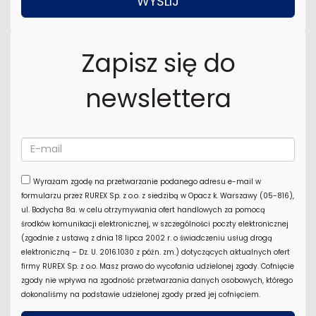
Zapisz się do
newslettera
Wyrażam zgodę na przetwarzanie podanego adresu e-mail w
formularzu przez RUREX Sp. z o.o. z siedzibą w Opacz k. Warszawy (05-816),
ul. Bodycha 8a. w celu otrzymywania ofert handlowych za pomocą
środków komunikacji elektronicznej, w szczególności poczty elektronicznej
(zgodnie z ustawą z dnia 18 lipca 2002 r. o świadczeniu usług drogą
elektroniczną – Dz. U. 2016.1030 z późn. zm.) dotyczących aktualnych ofert
firmy RUREX Sp. z o.o. Masz prawo do wycofania udzielonej zgody. Cofnięcie
zgody nie wpływa na zgodność przetwarzania danych osobowych, którego
dokonaliśmy na podstawie udzielonej zgody przed jej cofnięciem.