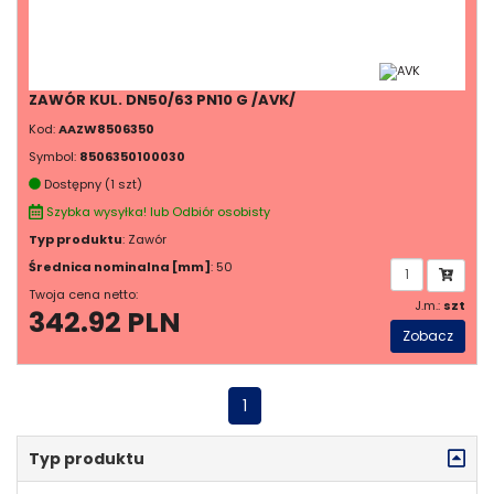
ZAWÓR KUL. DN50/63 PN10 G /AVK/
Kod:
AAZW8506350
Symbol:
8506350100030
Dostępny (1 szt)
Szybka wysyłka! lub Odbiór osobisty
Typ produktu
: Zawór
Średnica nominalna [mm]
: 50
Twoja cena netto:
J.m.:
szt
342.92 PLN
Zobacz
1
Typ produktu